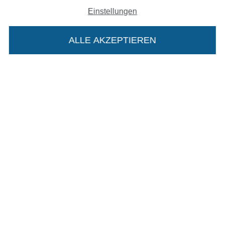
Widerrufsrecht
Einstellungen
Kontakt
ALLE AKZEPTIEREN
Bestellung widerrufen
Finde mehr Inspiration
Die Stoffe Hemmers Portoflat:
Beschreibung:
Beim Kauf der Portoflat bekommst du sechs
Monate versandkostenfreie Lieferung ab einem
Bestellwert von 15€. Sie ist nicht als Gast
bestellbar und hat eine Mindestlaufzeit von 6
Monaten, danach läuft sie automatisch aus.