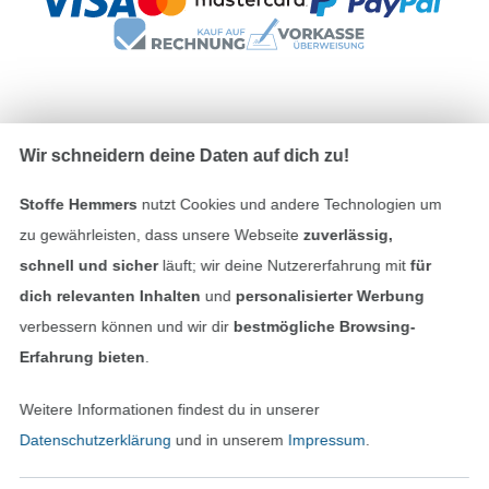
Unsere Versandpartner
Wir schneidern deine Daten auf dich zu!
Stoffe Hemmers
nutzt Cookies und andere Technologien um
zu gewährleisten, dass unsere Webseite
zuverlässig,
schnell und sicher
läuft; wir deine Nutzererfahrung mit
für
In den deutschen Shop wechseln (aktuell gewählt
dich relevanten Inhalten
und
personalisierter Werbung
verbessern können und wir dir
bestmögliche Browsing-
Impressum
Erfahrung bieten
.
AGB
Weitere Informationen findest du in unserer
Datenschutz
Datenschutzerklärung
und in unserem
Impressum
.