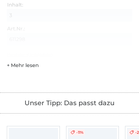
Inhalt:
3
Art.Nr.:
611298
Hersteller-Kontaktdaten
Unser Tipp: Das passt dazu
-11%
-