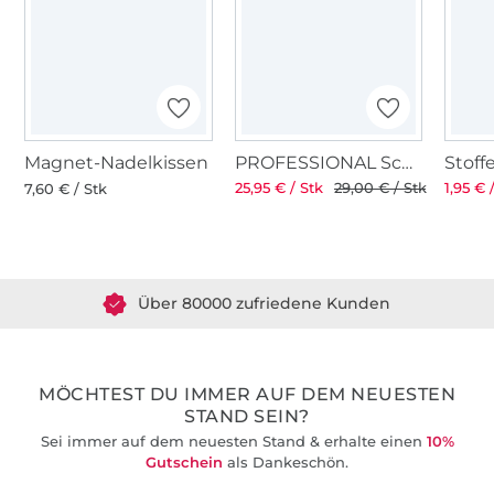
Magnet-Nadelkissen
PROFESSIONAL Schneiderschere 8" 21 cm
25,95 € / Stk
29,00 € / Stk
1,95 € 
7,60 € / Stk
Über 1.8 Millionen Meter Stoff versandfertig
Über 80000 zufriedene Kunden
36 Jahre Erfahrung
MÖCHTEST DU IMMER AUF DEM NEUESTEN
STAND SEIN?
Sei immer auf dem neuesten Stand & erhalte einen
10%
Gutschein
als Dankeschön.