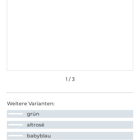
Weitere Varianten:
grün
altrosé
babyblau