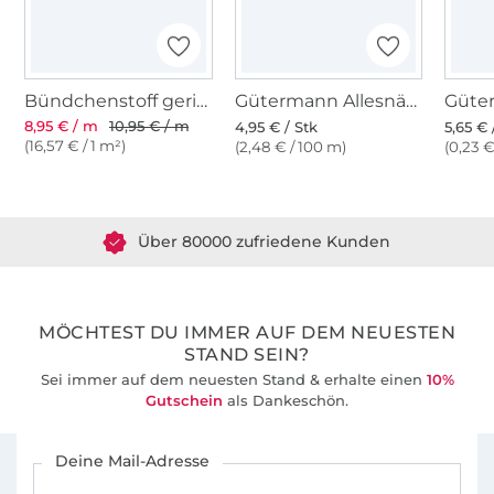
Bündchenstoff gerippt grün
Gütermann Allesnäher (340) dunkelgrün
8,95 € / m
10,95 € / m
4,95 € / Stk
5,65 € 
(16,57 € / 1 m²)
(2,48 € / 100 m)
(0,23 €
Über 1.8 Millionen Meter Stoff versandfertig
Über 80000 zufriedene Kunden
36 Jahre Erfahrung
MÖCHTEST DU IMMER AUF DEM NEUESTEN
STAND SEIN?
Sei immer auf dem neuesten Stand & erhalte einen
10%
Gutschein
als Dankeschön.
Für den Stoffe Hemmers Newsletter anmelden
Deine Mail-Adresse