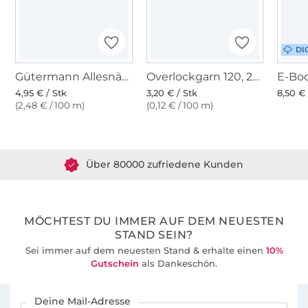
DI
Gütermann Allesnäher (315) royalblau
Overlockgarn 120, 2740 m, kobalt
4,95 € / Stk
3,20 € / Stk
8,50 € 
(2,48 € / 100 m)
(0,12 € / 100 m)
Über 1.8 Millionen Meter Stoff versandfertig
Über 80000 zufriedene Kunden
36 Jahre Erfahrung
MÖCHTEST DU IMMER AUF DEM NEUESTEN
STAND SEIN?
Sei immer auf dem neuesten Stand & erhalte einen
10%
Gutschein
als Dankeschön.
Für den Stoffe Hemmers Newsletter anmelden
Deine Mail-Adresse