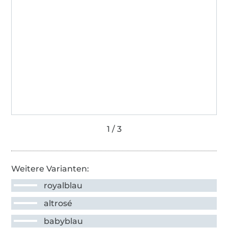
Weitere Varianten:
royalblau
altrosé
babyblau