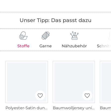
Unser Tipp: Das passt dazu
Stoffe
Garne
Nähzubehör
Schnit
Polyester-Satin dunkelblau
Baumwolljersey uni, indigoblau