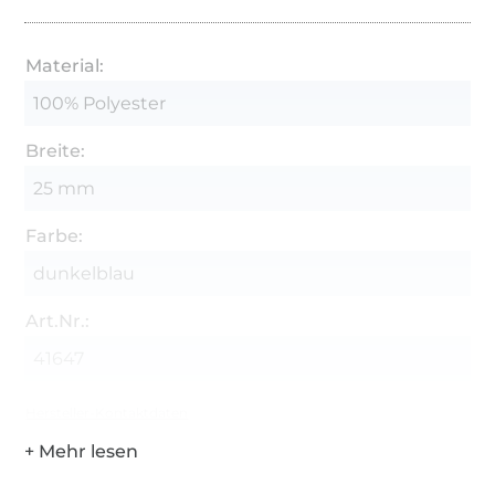
Material:
100% Polyester
Breite:
25 mm
Farbe:
dunkelblau
Art.Nr.:
41647
Hersteller-Kontaktdaten