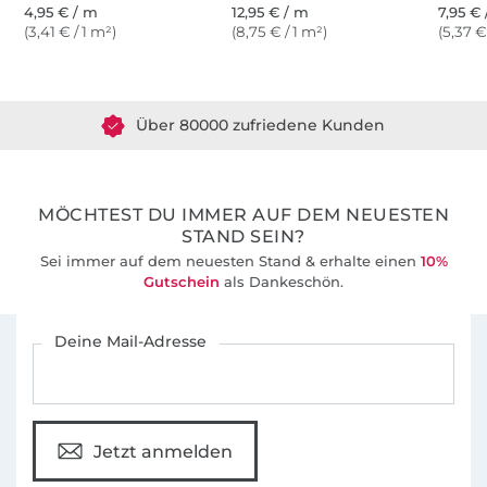
4,95 € / m
12,95 € / m
7,95 €
(3,41 € / 1 m²)
(8,75 € / 1 m²)
(5,37 €
Über 1.8 Millionen Meter Stoff versandfertig
Über 80000 zufriedene Kunden
36 Jahre Erfahrung
MÖCHTEST DU IMMER AUF DEM NEUESTEN
STAND SEIN?
Sei immer auf dem neuesten Stand & erhalte einen
10%
Gutschein
als Dankeschön.
Für den Stoffe Hemmers Newsletter anmelden
Deine Mail-Adresse
Jetzt anmelden