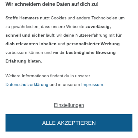
Finde mehr Inspiration
Wir schneidern deine Daten auf dich zu!
Stoffe Hemmers
nutzt Cookies und andere Technologien um
zu gewährleisten, dass unsere Webseite
zuverlässig,
schnell und sicher
läuft; wir deine Nutzererfahrung mit
für
dich relevanten Inhalten
und
personalisierter Werbung
verbessern können und wir dir
bestmögliche Browsing-
Erfahrung bieten
.
Weitere Informationen findest du in unserer
In den niederländischen Sh
In den französisch
Nederlands
Français
Datenschutzerklärung
und in unserem
Impressum
.
(France)
Deutsch
Einstellungen
Alle Preise inkl. der gesetzl. MwSt.
Die durchgestrichenen Preise entsprechen dem
bisherigen Preis bei Stoffe Hemmers.
ALLE AKZEPTIEREN