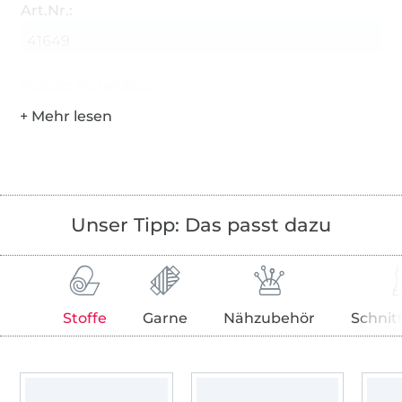
Art.Nr.:
41649
Hersteller-Kontaktdaten
Unser Tipp: Das passt dazu
Stoffe
Garne
Nähzubehör
Schnit