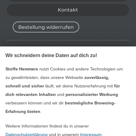
Kontakt
Bestellung widerrufen
Finde mehr Inspiration
Wir schneidern deine Daten auf dich zu!
Stoffe Hemmers
nutzt Cookies und andere Technologien um
zu gewährleisten, dass unsere Webseite
zuverlässig,
schnell und sicher
läuft; wir deine Nutzererfahrung mit
für
dich relevanten Inhalten
und
personalisierter Werbung
verbessern können und wir dir
bestmögliche Browsing-
Erfahrung bieten
.
Weitere Informationen findest du in unserer
In den niederländischen Sh
In den französisch
Nederlands
Français
Datenschutzerklärung
und in unserem
Impressum
.