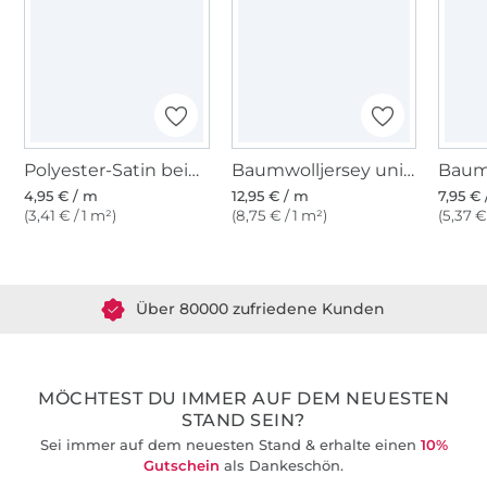
Polyester-Satin beige
Baumwolljersey uni, hellbraun
4,95 € / m
12,95 € / m
7,95 €
(3,41 € / 1 m²)
(8,75 € / 1 m²)
(5,37 €
Über 1.8 Millionen Meter Stoff versandfertig
Über 80000 zufriedene Kunden
36 Jahre Erfahrung
MÖCHTEST DU IMMER AUF DEM NEUESTEN
STAND SEIN?
Sei immer auf dem neuesten Stand & erhalte einen
10%
Gutschein
als Dankeschön.