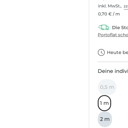
inkl. MwSt.,
zz
0,70 € / m
Heute bes
Deine indiv
0,5 m
1 m
2 m