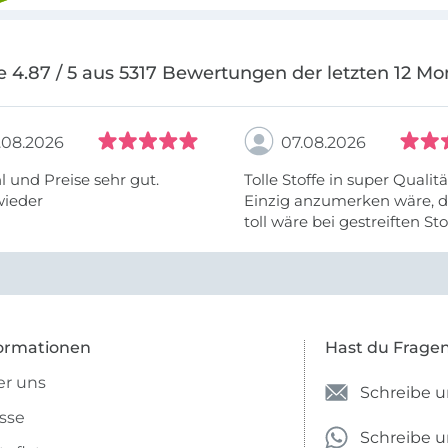
e 4.87 / 5 aus 5317 Bewertungen der letzten 12 Mo
.08.2026
07.08.2026
 und Preise sehr gut.
Tolle Stoffe in super Qualitä
wieder
Einzig anzumerken wäre, d
toll wäre bei gestreiften St
vielleicht längs- oder- quer
anzugeben. Mir ist es passie
ich nicht genug über die ...
ormationen
Hast du Frage
r uns
Schreibe u
sse
Schreibe 