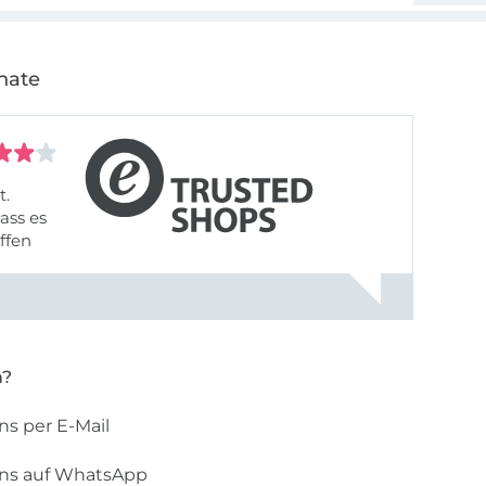
nate
t.
ass es
offen
gestreift
rt, dass
n?
ns per E-Mail
uns auf WhatsApp