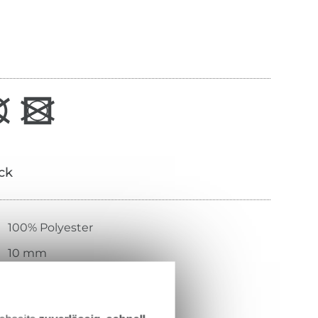
ick
100% Polyester
10 mm
graublau
22355-574-0002