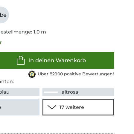
abe
estellmenge: 1,0 m
r
In deinen Warenkorb
Über 82900 positive Bewertungen!
anten:
blau
altrosa
e