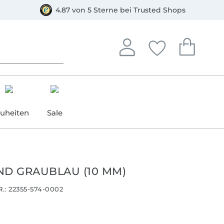
orkasse
4.87 von 5 Sterne bei Trusted Shops
In deinem Konto anmelden o
Du hast keine Artike
Du hast kein
Anmelden
Deine Favorite
Dein W
uheiten
Sale
ND GRAUBLAU (10 MM)
.:
22355-574-0002