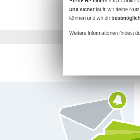
Stoffe Hemmers
nutzt Cookies
und sicher
läuft; wir deine Nut
können und wir dir
bestmöglich
Weitere Informationen findest d
Über 1.8 Millionen M
Für den Stoffe Hemmers Newsletter anmelden