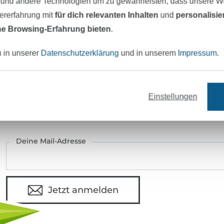
 und andere Technologien um zu gewährleisten, dass unsere 
Hersteller-Kontaktdaten
zererfahrung mit
für dich relevanten Inhalten
und
personalisi
e Browsing-Erfahrung bieten
.
u in unserer
Datenschutzerklärung
und in unserem
Impressum
.
eter Stoff versandfertig
Über 80000 zufriedene Kunden
Einstellungen
MÖCHTEST DU IMMER AUF DEM NEU
Sei immer auf dem neuesten Stand & erhalte einen
1
Deine Mail-Adresse
Jetzt anmelden