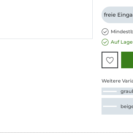
freie Eing
Mindestb
Auf Lage
Weitere Vari
grau
beig