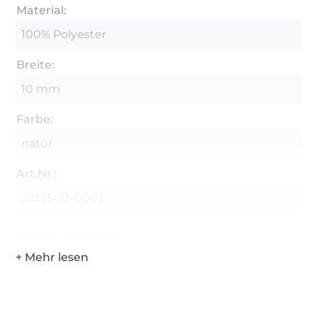
Material:
100% Polyester
Breite:
10 mm
Farbe:
natur
Art.Nr.:
22355-23-0002
Hersteller-Kontaktdaten
Über 1.8 Millionen Meter Stoff versandfertig