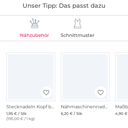
Unser Tipp: Das passt dazu
Nähzubehör
Schnittmuster
Stecknadeln Kopf bunt rund
Nähmaschinennadeln Stretch 130/705, Stretch H-S
1,95 € / Stk
6,20 € / Stk
4,90 €
(195,00 € / 1 kg)
Über 1.8 Millionen Meter Stoff versandfertig