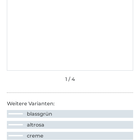
Weitere Varianten:
blassgrün
altrosa
creme