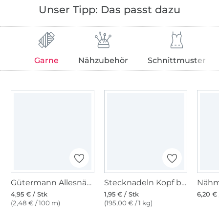
Unser Tipp: Das passt dazu
Garne
Nähzubehör
Schnittmuster
Gütermann Allesnäher (038) weidenkätzchen
Stecknadeln Kopf bunt rund
4,95 € / Stk
1,95 € / Stk
6,20 € 
(2,48 € / 100 m)
(195,00 € / 1 kg)
Über 1.8 Millionen Meter Stoff versandfertig