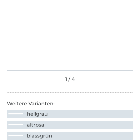
Weitere Varianten:
hellgrau
altrosa
blassgrün