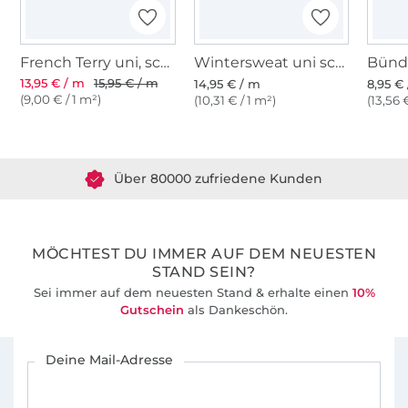
French Terry uni, schwarz
Wintersweat uni schwarz
13,95 € / m
15,95 € / m
14,95 € / m
8,95 €
(9,00 € / 1 m²)
(10,31 € / 1 m²)
(13,56 
Über 1.8 Millionen Meter Stoff versandfertig
Über 80000 zufriedene Kunden
36 Jahre Erfahrung
MÖCHTEST DU IMMER AUF DEM NEUESTEN
STAND SEIN?
Sei immer auf dem neuesten Stand & erhalte einen
10%
Gutschein
als Dankeschön.
Für den Stoffe Hemmers Newsletter anmelden
Deine Mail-Adresse