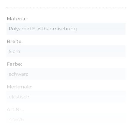
Material:
Polyamid Elasthanmischung
Breite:
5 cm
Farbe:
schwarz
Merkmale:
elastisch
Art.Nr.:
44676