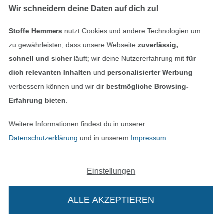
Bestellung widerrufen
Wir schneidern deine Daten auf dich zu!
Stoffe Hemmers
nutzt Cookies und andere Technologien um
Finde mehr Inspiration
zu gewährleisten, dass unsere Webseite
zuverlässig,
schnell und sicher
läuft; wir deine Nutzererfahrung mit
für
dich relevanten Inhalten
und
personalisierter Werbung
verbessern können und wir dir
bestmögliche Browsing-
Erfahrung bieten
.
Weitere Informationen findest du in unserer
Datenschutzerklärung
und in unserem
Impressum
.
Einstellungen
In den niederländischen Sh
In den französisch
Nederlands
Français
(France)
ALLE AKZEPTIEREN
Deutsch
Alle Preise inkl. der gesetzl. MwSt.