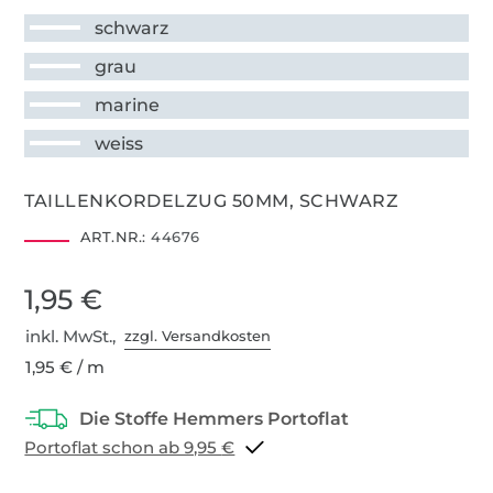
schwarz
grau
marine
weiss
TAILLENKORDELZUG 50MM, SCHWARZ
ART.NR.:
44676
1,95 €
inkl. MwSt.,
zzgl. Versandkosten
1,95 € / m
Portoflat schon ab 9,95 €