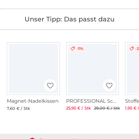
Unser Tipp: Das passt dazu
-11%
-
Magnet-Nadelkissen
PROFESSIONAL Schneiderschere 8" 21 cm
25,95 € / Stk
29,00 € / Stk
1,95 € 
7,60 € / Stk
Über 1.8 Millionen Meter Stoff versandfertig
Über 80000 zufriedene Kunden