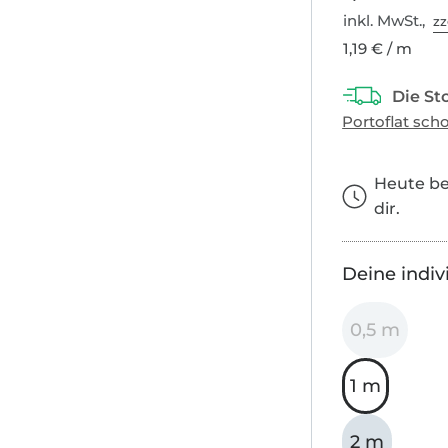
inkl. MwSt.,
zz
1,19 € / m
Heute bes
dir.
Deine indiv
0,5 m
1 m
2 m