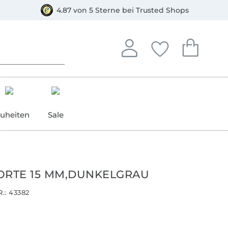
orkasse
4.87 von 5 Sterne bei Trusted Shops
In deinem Konto anmelden o
Du hast keine Artike
Du hast kein
Anmelden
Deine Favorite
Dein W
uheiten
Sale
ORTE 15 MM,DUNKELGRAU
.:
43382