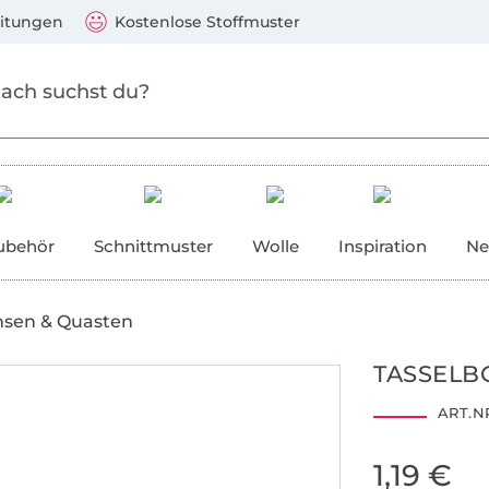
Zum Hauptinhalt springen
Weiter zur Suche
)
Visa, Mastercard, PayPal, Giropay, Kauf auf Rechnung, V
eitungen
Kostenlose Stoffmuster
ubehör
Schnittmuster
Wolle
Inspiration
Ne
nsen & Quasten
TASSELB
ART.NR
1,19 €