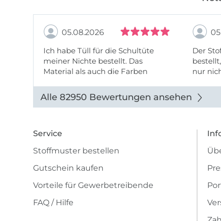
05.08.2026
05
Ich habe Tüll für die Schultüte
Der Stof
meiner Nichte bestellt. Das
bestellt
Material als auch die Farben
nur nic
entsprechen der Beschreibung u
getopp
Abbildung u sieht toll aus. Die
Alle 82950 Bewertungen ansehen
Lieferung erfolgte zügig u auch
das Pre ...
Service
Inf
Stoffmuster bestellen
Übe
Gutschein kaufen
Pre
Vorteile für Gewerbetreibende
Por
FAQ / Hilfe
Ver
Zah