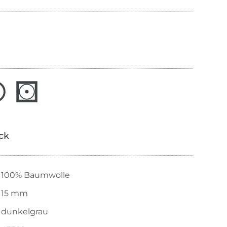
ick
100% Baumwolle
15 mm
dunkelgrau