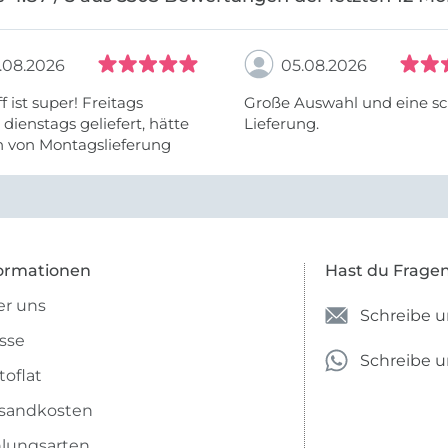
.08.2026
05.08.2026
f ist super! Freitags
Große Auswahl und eine sc
, dienstags geliefert, hätte
Lieferung.
h von Montagslieferung
t werden können.
ormationen
Hast du Frage
r uns
Schreibe u
sse
Schreibe 
toflat
sandkosten
lungsarten