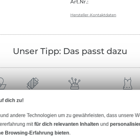
Art.Nr.:
Hersteller-Kontaktdaten
Unser Tipp: Das passt dazu
offe
Garne
Nähzubehör
Schnittmus
f dich zu!
 und andere Technologien um zu gewährleisten, dass unsere 
zererfahrung mit
für dich relevanten Inhalten
und
personalisi
e Browsing-Erfahrung bieten
.