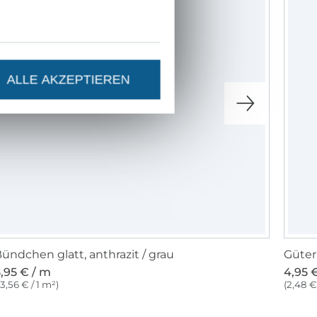
ALLE AKZEPTIEREN
ündchen glatt, anthrazit / grau
Güter
,95 € / m
4,95 €
13,56 € / 1 m²)
(2,48 €