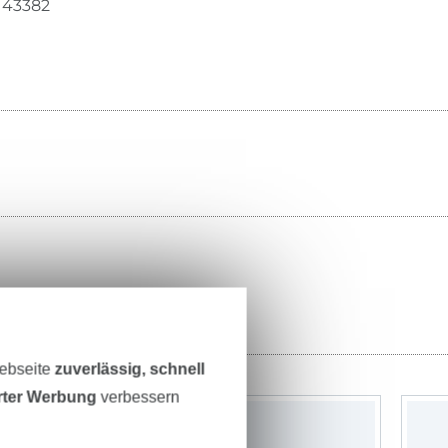
43382
ter
Webseite
zuverlässig, schnell
erter Werbung
verbessern