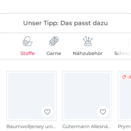
Unser Tipp: Das passt dazu
Stoffe
Garne
Nähzubehör
Schnit
-
Baumwolljersey uni, petrol
Gütermann Allesnäher (870) dunkelpetrol