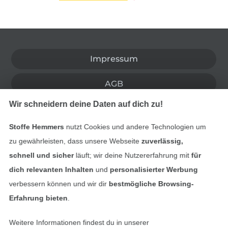
In den deutschen Shop wechseln (aktuell gewählt
Impressum
AGB
Wir schneidern deine Daten auf dich zu!
Datenschutz
Stoffe Hemmers
nutzt Cookies und andere Technologien um
Widerrufsrecht
zu gewährleisten, dass unsere Webseite
zuverlässig,
schnell und sicher
läuft; wir deine Nutzererfahrung mit
für
Kontakt
dich relevanten Inhalten
und
personalisierter Werbung
verbessern können und wir dir
bestmögliche Browsing-
Bestellung widerrufen
Erfahrung bieten
.
Weitere Informationen findest du in unserer