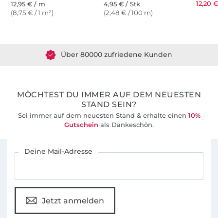
12,20 €
12,95 € / m
4,95 € / Stk
(8,75 € / 1 m²)
(2,48 € / 100 m)
Über 1.8 Millionen Meter Stoff versandfertig
Über 80000 zufriedene Kunden
36 Jahre Erfahrung
MÖCHTEST DU IMMER AUF DEM NEUESTEN
STAND SEIN?
Sei immer auf dem neuesten Stand & erhalte einen
10%
Gutschein
als Dankeschön.
Für den Stoffe Hemmers Newsletter anmelden
Deine Mail-Adresse
Jetzt anmelden