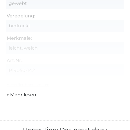
gewebt
Veredelung:
bedruckt
Merkmale:
leicht, weich
Art.Nr.:
P19050-142
Hersteller-Kontaktdaten
Unser Tipp: Das passt dazu