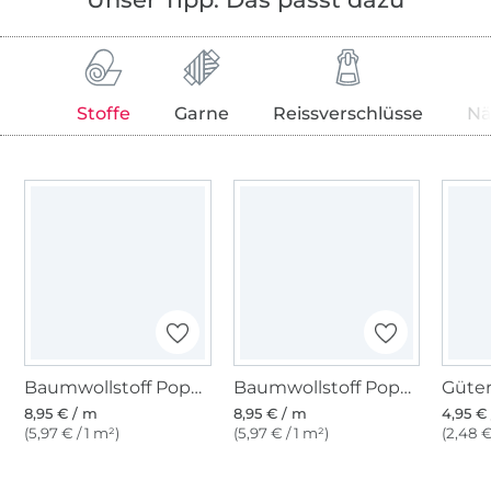
Stoffe
Garne
Reissverschlüsse
Nä
Baumwollstoff Popeline orange
Baumwollstoff Popeline hellpink
8,95 € / m
8,95 € / m
4,95 € 
(5,97 € / 1 m²)
(5,97 € / 1 m²)
(2,48 €
Über 1.8 Millionen Meter Stoff versandfertig