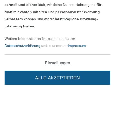
schnell und sicher
läuft; wir deine Nutzererfahrung mit
für
Impressum
dich relevanten Inhalten
und
personalisierter Werbung
verbessern können und wir dir
bestmögliche Browsing-
AGB
Erfahrung bieten
.
Datenschutz
Weitere Informationen findest du in unserer
Datenschutzerklärung
und in unserem
Impressum
.
Widerrufsrecht
Kontakt
Einstellungen
Bestellung widerrufen
ALLE AKZEPTIEREN
Finde mehr Inspiration