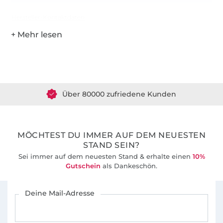
Hersteller-Kontaktdaten
Über 1.8 Millionen Meter Stoff versandfertig
Über 80000 zufriedene Kunden
36 Jahre Erfahrung
MÖCHTEST DU IMMER AUF DEM NEUESTEN
STAND SEIN?
Sei immer auf dem neuesten Stand & erhalte einen
10%
Gutschein
als Dankeschön.
Für den Stoffe Hemmers Newsletter anmelden
Deine Mail-Adresse