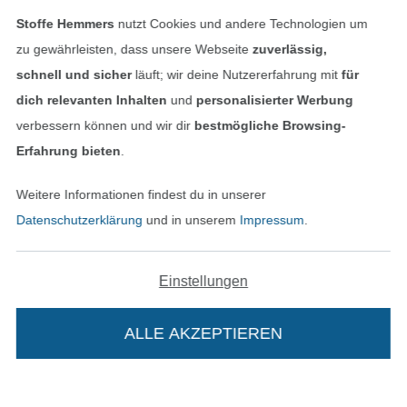
Stoffe Hemmers
nutzt Cookies und andere Technologien um
Bestellung widerrufen
zu gewährleisten, dass unsere Webseite
zuverlässig,
schnell und sicher
läuft; wir deine Nutzererfahrung mit
für
dich relevanten Inhalten
und
personalisierter Werbung
Finde mehr Inspiration
verbessern können und wir dir
bestmögliche Browsing-
Erfahrung bieten
.
Weitere Informationen findest du in unserer
Datenschutzerklärung
und in unserem
Impressum
.
Einstellungen
ALLE AKZEPTIEREN
In den niederländischen Sh
In den französisch
Nederlands
Français
(France)