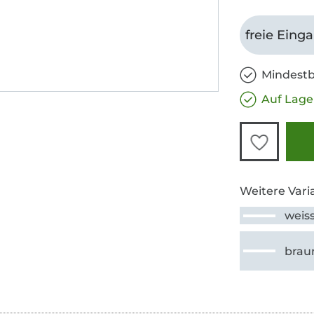
freie Eing
Mindestb
Auf Lage
Weitere Vari
weis
brau