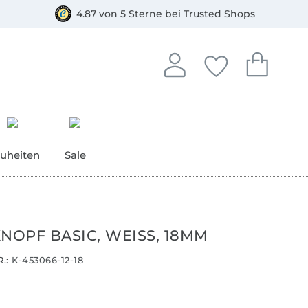
orkasse
4.87 von 5 Sterne bei Trusted Shops
In deinem Konto anmelden o
Du hast keine Artike
Du hast kein
Anmelden
Deine Favorite
Dein W
uheiten
Sale
NOPF BASIC, WEISS, 18MM
.:
K-453066-12-18