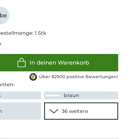
abe
estellmenge: 1 Stk
r
In deinen Warenkorb
Über 82900 positive Bewertungen!
anten:
s
braun
n