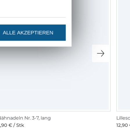
ALLE AKZEPTIEREN
ähnadeln Nr. 3-7, lang
,90 € / Stk
12,90 