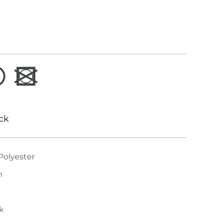
ick
Polyester
m
k