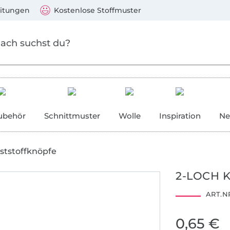
Zum Hauptinhalt springen
Weiter zur Suche
)
Visa, Mastercard, PayPal, Giropay, Kauf auf Rechnung, V
eitungen
Kostenlose Stoffmuster
ubehör
Schnittmuster
Wolle
Inspiration
Ne
ststoffknöpfe
2-LOCH K
ART.NR
0,65 €