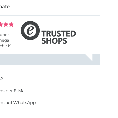
nate
uper
 mega
he K ...
n?
ns per E-Mail
uns auf WhatsApp