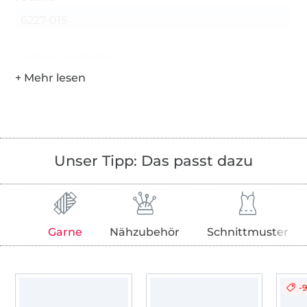
6227-015
Hersteller-Kontaktdaten
Unser Tipp: Das passt dazu
Garne
Nähzubehör
Schnittmuster
-