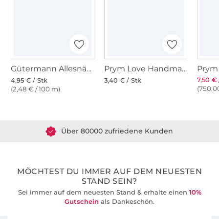
Gütermann Allesnäher (259) altrose
Prym Love Handmaß, türkis
7,50 € 
4,95 € / Stk
3,40 € / Stk
(750,00
(2,48 € / 100 m)
Über 1.8 Millionen Meter Stoff versandfertig
Über 80000 zufriedene Kunden
36 Jahre Erfahrung
MÖCHTEST DU IMMER AUF DEM NEUESTEN
STAND SEIN?
Sei immer auf dem neuesten Stand & erhalte einen
10%
Gutschein
als Dankeschön.