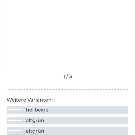
Weitere Varianten:
hellbeige
altgrün
altgrün