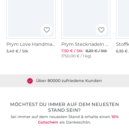
Prym Love Handmaß, türkis
Prym Stecknadeln mit Griff
7,50 € / Stk
8,20 € / Stk
3,40 € / Stk
6,95 € 
(750,00 € / 1 kg)
Über 1.8 Millionen Meter Stoff versandfertig
Über 80000 zufriedene Kunden
36 Jahre Erfahrung
MÖCHTEST DU IMMER AUF DEM NEUESTEN
STAND SEIN?
Sei immer auf dem neuesten Stand & erhalte einen
10%
Gutschein
als Dankeschön.