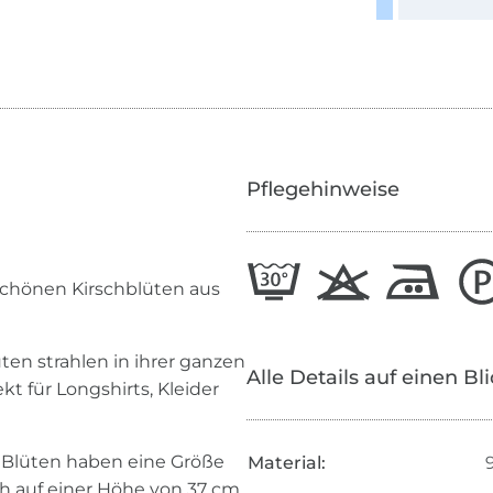
Pflegehinweise
chönen Kirschblüten aus
!
en strahlen in ihrer ganzen
Alle Details auf einen Bl
t für Longshirts, Kleider
e Blüten haben eine Größe
Material:
ch auf einer Höhe von 37 cm.