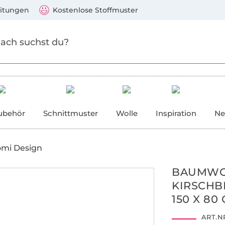
Zum Hauptinhalt springen
Weiter zur Suche
)
Visa, Mastercard, PayPal, Giropay, Kauf auf Rechnung, V
eitungen
Kostenlose Stoffmuster
ubehör
Schnittmuster
Wolle
Inspiration
Ne
omi Design
BAUMWOL
KIRSCHB
Hohenstein HTTI
150 X 80
S09-0911
ART.NR