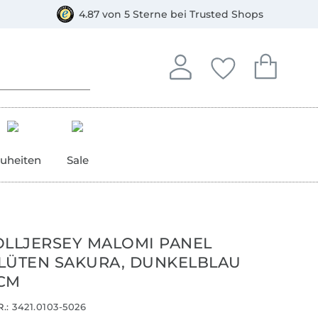
orkasse
4.87 von 5 Sterne bei Trusted Shops
In deinem Konto anmelden o
Du hast keine Artike
Du hast kein
Anmelden
Deine Favorite
Dein W
uheiten
Sale
LJERSEY MALOMI PANEL
LÜTEN SAKURA, DUNKELBLAU
 CM
.:
3421.0103-5026