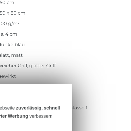
150 cm
150 x 80 cm
200 g/m²
ca. 4 cm
dunkelblau
glatt, matt
eicher Griff, glatter Griff
gewirkt
digitalbedruckt
weich, bi-elastisch
Öko-Tex-Standard 100 Produktklasse 1
Webseite
zuverlässig, schnell
erter Werbung
verbessern
Hohenstein HTTI
S09-0911