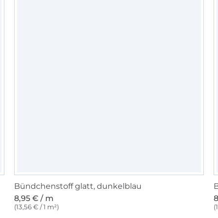
Bündchenstoff glatt, dunkelblau
B
8,95 € / m
8
(13,56 € / 1 m²)
(