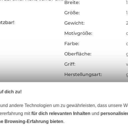
Breite:
.
Größe:
tzbar!
Gewicht:
Motivgröße:
Farbe:
Oberfläche:
Griff:
w
Herstellungsart:
Veredelung:
f dich zu!
Merkmale:
Zertifizierung:
 und andere Technologien um zu gewährleisten, dass unsere 
zererfahrung mit
für dich relevanten Inhalten
und
personalisi
Testinstitut:
e Browsing-Erfahrung bieten
.
Zertifikatsnummer: