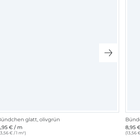
ündchen glatt, olivgrün
Bündc
,95 € / m
8,95 
13,56 € / 1 m²)
(13,56 €