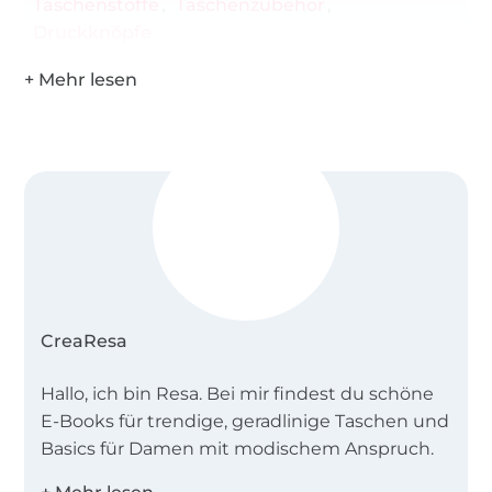
Taschenstoffe
Taschenzubehör
Druckknöpfe
Zum Umhängen: Kordel, 1,50m ca. 6mm dick
oder Stoff für Taschengurt: 5 cm x 1,25 m (Gurt
mit fester Länge) bzw. 5 cm x 1,60 m (Gurt zum
Verstellen) 2 D-Ringe 15 mm, 2 Karabiner 15
mm, evtl. 1 Schieber zum Verstellen oder
Lederriemen mit passenden Karabinern,
Buchschrauben oder fertiger Taschengurt
oder Taschenkette
CreaResa
Hallo, ich bin Resa. Bei mir findest du schöne
E-Books für trendige, geradlinige Taschen und
Basics für Damen mit modischem Anspruch.