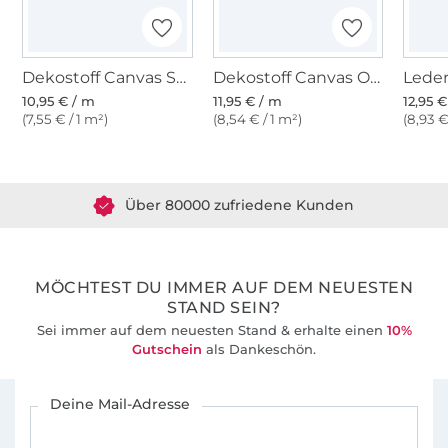
Dekostoff Canvas Stoff uni, taubenblau
Dekostoff Canvas Orient Mandala, gelb multicolor
Leder
10,95 € / m
11,95 € / m
12,95 
(7,55 € / 1 m²)
(8,54 € / 1 m²)
(8,93 €
Über 1.8 Millionen Meter Stoff versandfertig
Über 80000 zufriedene Kunden
36 Jahre Erfahrung
MÖCHTEST DU IMMER AUF DEM NEUESTEN
STAND SEIN?
Sei immer auf dem neuesten Stand & erhalte einen
10%
Gutschein
als Dankeschön.
Für den Stoffe Hemmers Newsletter anmelden
Deine Mail-Adresse