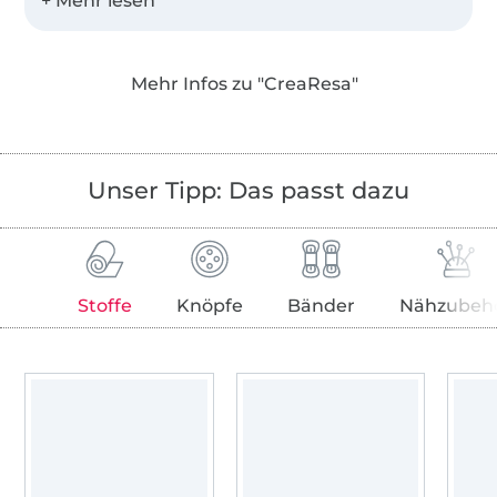
Meine Schnittmuster sind mit vielen Fotos
bebildert und ausführlich beschrieben, lassen
dir aber immer viel Spielraum für deine
Mehr Infos zu "CreaResa"
eigenen Ideen.
Auf meinem Blog findest du dazu viele
ergänzende Tutorials und Designbeispiele.
Unser Tipp: Das passt dazu
Ich liebe meine Arbeit, bei der sich meine, aus
einem langen Dornröschenschlaf erwachte
Leidenschaft für das Nähen so perfekt mit
Stoffe
Knöpfe
Bänder
Nähzubeh
meinem beruflichen Erfahrungen im
Webdesign, Programmieren und Vertrieb
verbindet.