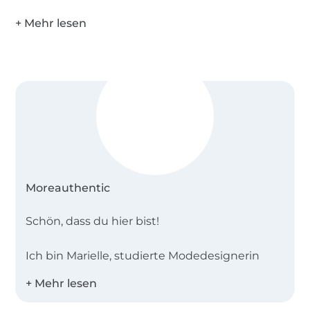
kommerzielle Nutzung der Schnittmuster /
Anleitungen oder daraus genähter Artikel ist
ausdrücklich verboten.
Liste der benötigten Materialien für das Projekt:
Gummiband 35 mm Breite
STOFFEMPFEHLUNG:
Leichte Webwaren wie
Musselin, Seersucker, leichte Baumwollstoﬀe &
leichte Leinenstoﬀe
Schwierigkeitsgrad:
für fortgeschrittene Anfänger
Moreauthentic
Schön, dass du hier bist!
Ich bin Marielle, studierte Modedesignerin
und die Gründerin des DIY-Modelabels
Moreauthentic. Mit meinen Schnittmustern
möchte ich dich dabei unterstützen, dir