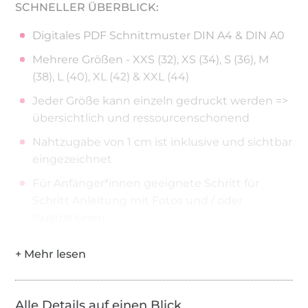
SCHNELLER ÜBERBLICK:
Digitales PDF Schnittmuster DIN A4 & DIN A0
Mehrere Größen - XXS (32), XS (34), S (36), M
(38), L (40), XL (42) & XXL (44)
Jeder Größe kann einzeln gedruckt werden =>
übersichtlich und ressourcenschonend
Nahtzugabe von 1 cm ist inklusive und sichtbar
eingezeichnet
Für Anfänger*innen geeignete Schritt für
Schritt Anleitung mit Fotos und / oder
Illustrationen
Stoﬀempfehlung: Musselin, Seersucker, leichte
Baumwoll- oder Leinenstoﬀe
Stoﬀverbrauch bei 1,40 m Stoﬀbreite => XXS-
XXL = 2,60 m
Alle Details auf einen Blick