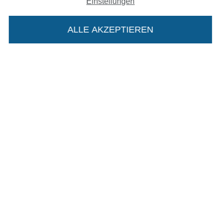
Einstellungen
In den deutschen Shop wechseln (aktuell gewählt
ALLE AKZEPTIEREN
In deinen Warenkorb
Impressum
AGB
Datenschutz
Widerrufsrecht
Kontakt
Bestellung widerrufen
Finde mehr Inspiration