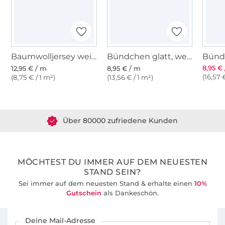
Baumwolljersey weiß
Bündchen glatt, weiß
8,95 €
12,95 € / m
8,95 € / m
(16,57 
(8,75 € / 1 m²)
(13,56 € / 1 m²)
Über 1.8 Millionen Meter Stoff versandfertig
Über 80000 zufriedene Kunden
36 Jahre Erfahrung
MÖCHTEST DU IMMER AUF DEM NEUESTEN
STAND SEIN?
Sei immer auf dem neuesten Stand & erhalte einen
10%
Gutschein
als Dankeschön.
Für den Stoffe Hemmers Newsletter anmelden
Deine Mail-Adresse