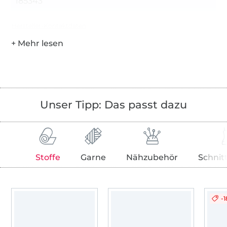
185343
Hersteller-Kontaktdaten
Unser Tipp: Das passt dazu
Stoffe
Garne
Nähzubehör
Schnit
-