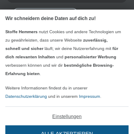
Bestellung widerrufen
Wir schneidern deine Daten auf dich zu!
Stoffe Hemmers
nutzt Cookies und andere Technologien um
Finde mehr Inspiration
zu gewährleisten, dass unsere Webseite
zuverlässig,
schnell und sicher
läuft; wir deine Nutzererfahrung mit
für
dich relevanten Inhalten
und
personalisierter Werbung
verbessern können und wir dir
bestmögliche Browsing-
Erfahrung bieten
.
Weitere Informationen findest du in unserer
Datenschutzerklärung
und in unserem
Impressum
.
Einstellungen
In den niederländischen Sh
In den französisch
Nederlands
Français
(France)
ALLE AKZEPTIEREN