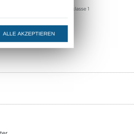
Öko-Tex-Standard 100 Produktklasse 1
Centexbel
1909104
ALLE AKZEPTIEREN
20323-044
ter