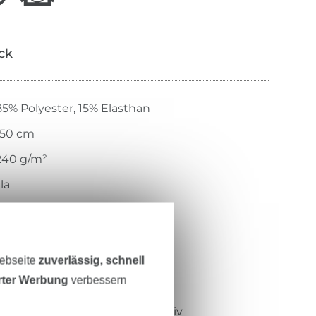
ick
85% Polyester, 15% Elasthan
150 cm
240 g/m²
ila
glatt, leicht glänzend
weicher Griff
gewirkt
Webseite
zuverlässig, schnell
erter Werbung
verbessern
digitalbedruckt
weich, bi-elastisch, atmungsaktiv