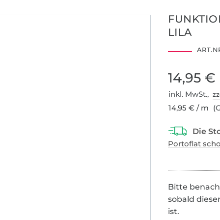
FUNKTIO
20
25
30
35
LILA
ART.NR
1909104
Centexbel
14,95 €
inkl. MwSt.,
zz
14,95 € / m
(G
Bitte benach
sobald diese
ist.