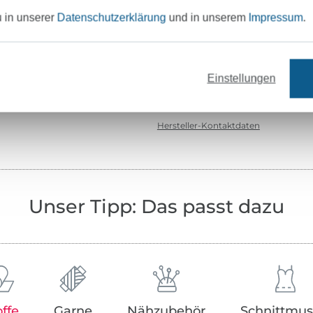
u in unserer
Datenschutzerklärung
und in unserem
Impressum
.
Zertifizierung:
Testinstitut:
Zertifikatsnummer:
Einstellungen
Art.Nr.:
Hersteller-Kontaktdaten
Unser Tipp: Das passt dazu
offe
Garne
Nähzubehör
Schnittmus