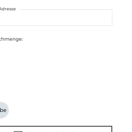
Adresse
chmenge:
abe