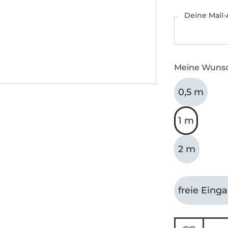
Deine Mail-
Meine Wuns
0,5 m
1 m
2 m
freie Eing