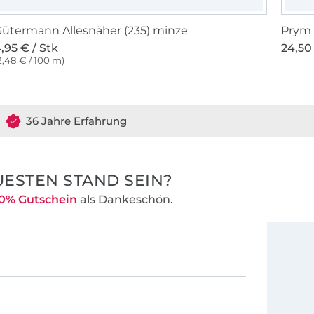
ütermann Allesnäher (235) minze
Prym 
,95 € / Stk
24,50 
2,48 € / 100 m)
36 Jahre Erfahrung
ESTEN STAND SEIN?
0% Gutschein
als Dankeschön.