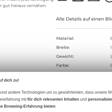
hr gut hieraus vernähen.
Alle Details auf einen Bl
Material:
Breite:
Gewicht:
Farbe:
l
Oberfläche:
f dich zu!
Griff:
Herstellungsart:
 und andere Technologien um zu gewährleisten, dass unsere 
zererfahrung mit
für dich relevanten Inhalten
und
personalisi
Veredelung:
e Browsing-Erfahrung bieten
.
Merkmale: