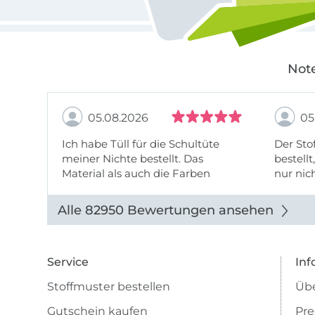
Note
05.08.2026
05
Ich habe Tüll für die Schultüte
Der Stof
meiner Nichte bestellt. Das
bestellt
Material als auch die Farben
nur nic
entsprechen der Beschreibung u
getopp
Abbildung u sieht toll aus. Die
Alle 82950 Bewertungen ansehen
Lieferung erfolgte zügig u auch
das Pre ...
Service
Inf
Stoffmuster bestellen
Übe
Gutschein kaufen
Pre