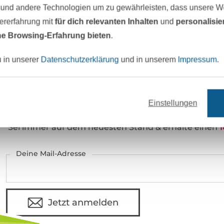
Art.Nr.:
 und andere Technologien um zu gewährleisten, dass unsere 
zererfahrung mit
für dich relevanten Inhalten
und
personalisi
Hersteller-Kontaktdaten
e Browsing-Erfahrung bieten
.
u in unserer
Datenschutzerklärung
und in unserem
Impressum
.
eter Stoff versandfertig
Über 80000 zufriedene Kunden
Einstellungen
MÖCHTEST DU IMMER AUF DEM NEU
Sei immer auf dem neuesten Stand & erhalte einen
1
Deine Mail-Adresse
Jetzt anmelden