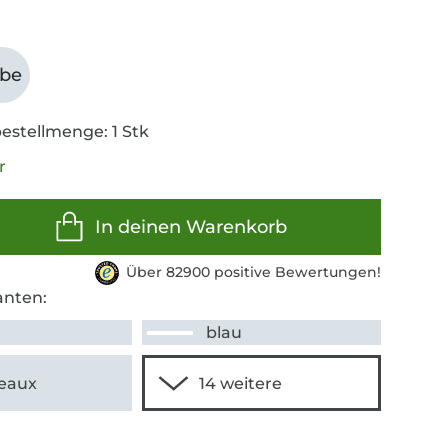
abe
estellmenge: 1 Stk
r
In deinen Warenkorb
Über 82900 positive Bewertungen!
anten:
blau
eaux