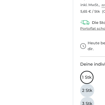
inkl. MwSt.,
zz
5,65 € / Stk
(G
Heute bes
dir.
Deine indiv
1 Stk
2 Stk
3 Stk