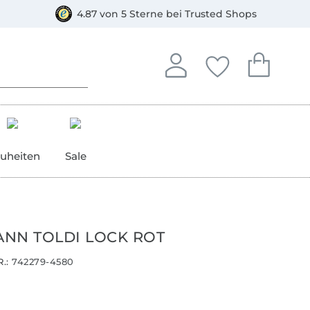
orkasse
4.87 von 5 Sterne bei Trusted Shops
In deinem Konto anmelden o
Du hast keine Artike
Du hast kein
Anmelden
Deine Favorite
Dein W
uheiten
Sale
NN TOLDI LOCK ROT
.:
742279-4580