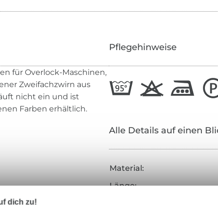
Pflegehinweise
den für Overlock-Maschinen,
nnener Zweifachzwirn aus
äuft nicht ein und ist
denen Farben erhältlich.
Alle Details auf einen Bl
Material:
Länge:
f dich zu!
Farbe: