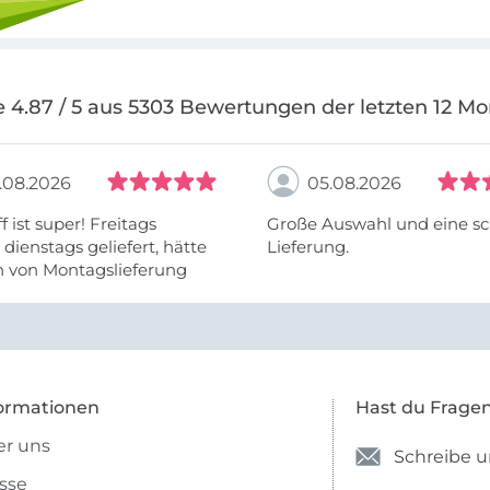
 4.87 / 5 aus 5303 Bewertungen der letzten 12 M
.08.2026
05.08.2026
f ist super! Freitags
Große Auswahl und eine sc
, dienstags geliefert, hätte
Lieferung.
h von Montagslieferung
t werden können.
ormationen
Hast du Frage
r uns
Schreibe u
sse