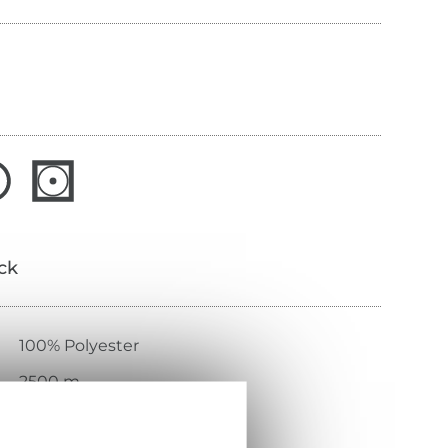
ick
100% Polyester
2500 m
rot