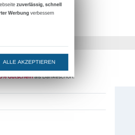
742279-4580
Webseite
zuverlässig, schnell
erter Werbung
verbessern
36 Jahre Erfahrung
ALLE AKZEPTIEREN
ESTEN STAND SEIN?
0% Gutschein
als Dankeschön.