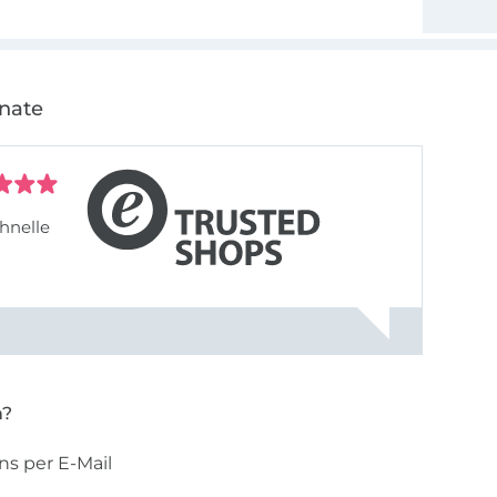
onate
hnelle
n?
ns per E-Mail