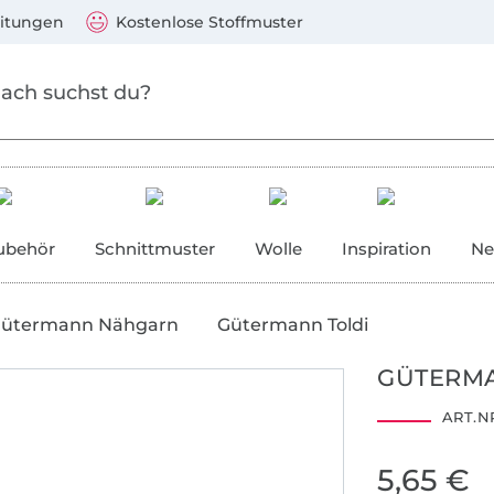
Zum Hauptinhalt springen
Weiter zur Suche
)
Visa, Mastercard, PayPal, Giropay, Kauf auf Rechnung, V
eitungen
Kostenlose Stoffmuster
ubehör
Schnittmuster
Wolle
Inspiration
Ne
ütermann Nähgarn
Gütermann Toldi
GÜTERMA
ART.NR
5,65 €