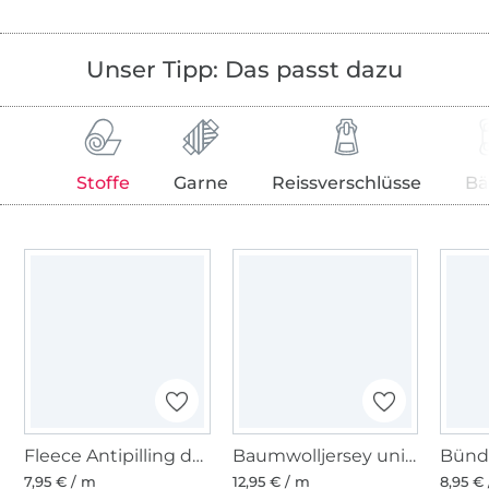
Unser Tipp: Das passt dazu
Stoffe
Garne
Reissverschlüsse
Bä
Fleece Antipilling dunkelblau
Baumwolljersey uni, indigoblau
7,95 € / m
12,95 € / m
8,95 €