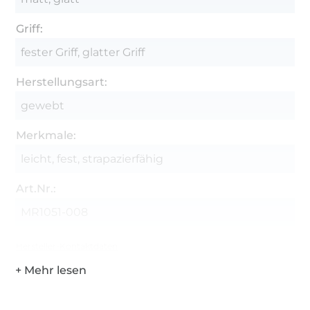
Griff:
fester Griff, glatter Griff
Herstellungsart:
gewebt
Merkmale:
leicht, fest, strapazierfähig
Art.Nr.:
MR1051-008
Hersteller-Kontaktdaten