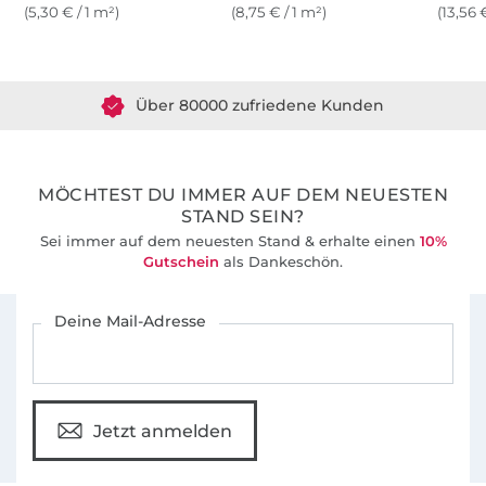
(5,30 € / 1 m²)
(8,75 € / 1 m²)
(13,56 
Über 1.8 Millionen Meter Stoff versandfertig
Über 80000 zufriedene Kunden
36 Jahre Erfahrung
MÖCHTEST DU IMMER AUF DEM NEUESTEN
STAND SEIN?
Sei immer auf dem neuesten Stand & erhalte einen
10%
Gutschein
als Dankeschön.
Für den Stoffe Hemmers Newsletter anmelden
Deine Mail-Adresse
Jetzt anmelden