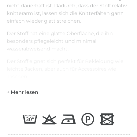
nicht dauerhaft ist. Dadurch, dass der Stoff relativ
knitterarm ist, lassen sich die Knitterfalten ganz
einfach wieder glatt streichen.
Der Stoff hat eine glatte Oberfläche, die ihn
besonders pflegeleicht und minimal
wasserabweisend macht.
Der Stoff eignet sich perfekt für Bekleidung wie
leichte Jacken, aber auch für Accessoires wie
Taschen.