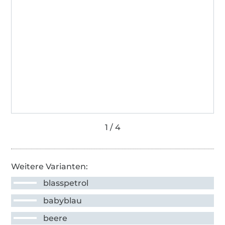
Weitere Varianten:
blasspetrol
babyblau
beere