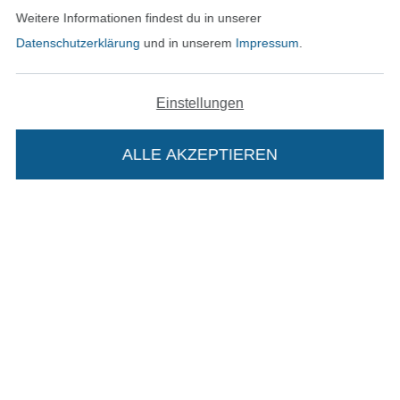
Weitere Informationen findest du in unserer
Datenschutzerklärung
und in unserem
Impressum
.
In den deutschen Shop wechseln (aktuell gewählt
Einstellungen
Impressum
ALLE AKZEPTIEREN
AGB
Datenschutz
Widerrufsrecht
Die Stoffe Hemmers Portoflat:
Kontakt
Beschreibung:
Bestellung widerrufen
Beim Kauf der Portoflat bekommst du sechs
Monate versandkostenfreie Lieferung ab einem