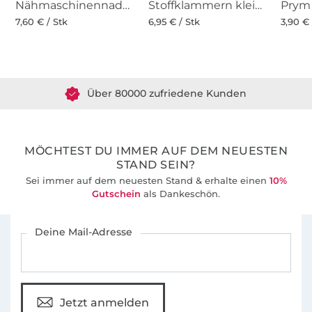
Nähmaschinennadeln 130/705, Universal 70-100
Stoffklammern klein 20 Stk., bunt
7,60 € / Stk
6,95 € / Stk
3,90 € 
Über 1.8 Millionen Meter Stoff versandfertig
Über 80000 zufriedene Kunden
36 Jahre Erfahrung
MÖCHTEST DU IMMER AUF DEM NEUESTEN
STAND SEIN?
Sei immer auf dem neuesten Stand & erhalte einen
10%
Gutschein
als Dankeschön.
Für den Stoffe Hemmers Newsletter anmelden
Deine Mail-Adresse
Jetzt anmelden