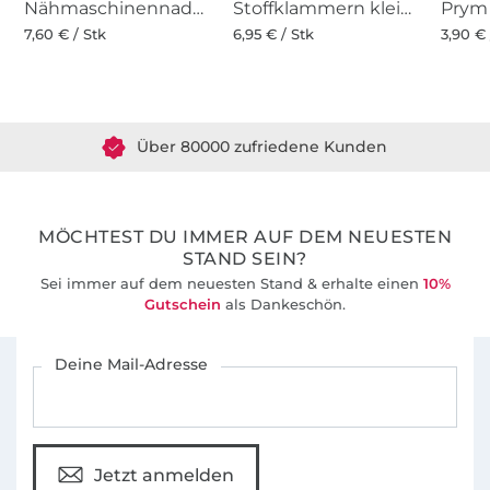
Nähmaschinennadeln 130/705, Universal 70-100
Stoffklammern klein 20 Stk., bunt
7,60 € / Stk
6,95 € / Stk
3,90 € 
Über 1.8 Millionen Meter Stoff versandfertig
Über 80000 zufriedene Kunden
36 Jahre Erfahrung
MÖCHTEST DU IMMER AUF DEM NEUESTEN
STAND SEIN?
Sei immer auf dem neuesten Stand & erhalte einen
10%
Gutschein
als Dankeschön.
Für den Stoffe Hemmers Newsletter anmelden
Deine Mail-Adresse
Jetzt anmelden