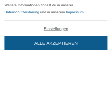
Weitere Informationen findest du in unserer
Datenschutzerklärung
und in unserem
Impressum
.
In den deutschen Shop wechseln (aktuell gewählt
Einstellungen
Impressum
ALLE AKZEPTIEREN
AGB
Datenschutz
Widerrufsrecht
Die Stoffe Hemmers Portoflat:
Kontakt
Beschreibung:
Bestellung widerrufen
Beim Kauf der Portoflat bekommst du sechs
Monate versandkostenfreie Lieferung ab einem