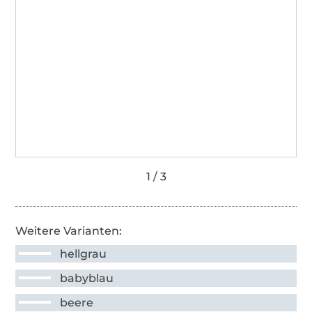
Weitere Varianten:
hellgrau
babyblau
beere