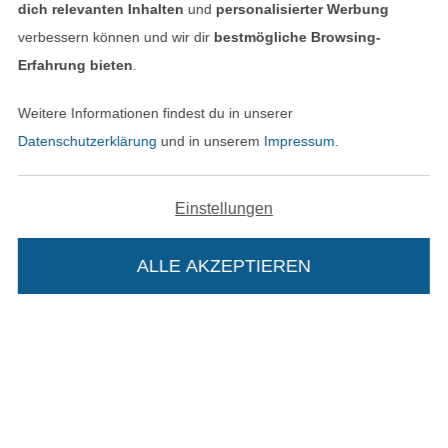
dich relevanten Inhalten
und
personalisierter Werbung
verbessern können und wir dir
bestmögliche Browsing-
Erfahrung bieten
.
Bezahlen mit
Weitere Informationen findest du in unserer
Datenschutzerklärung
und in unserem
Impressum
.
Einstellungen
ALLE AKZEPTIEREN
Unsere Versandpartner
In den deutschen Shop wechseln (aktuell gewählt
Die Stoffe Hemmers Portoflat: