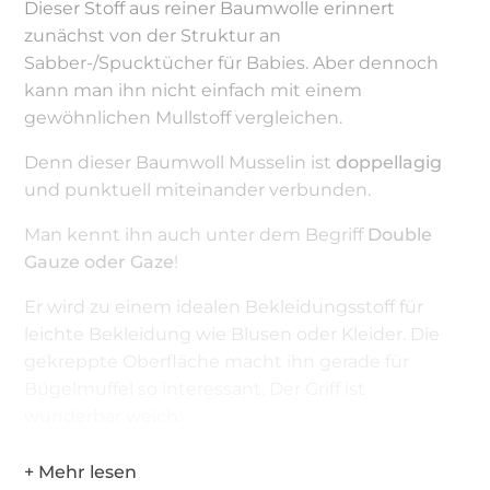
Dieser Stoff aus reiner Baumwolle erinnert
zunächst von der Struktur an
Sabber-/Spucktücher für Babies. Aber dennoch
kann man ihn nicht einfach mit einem
gewöhnlichen Mullstoff vergleichen.
Denn dieser Baumwoll Musselin ist
doppellagig
und punktuell miteinander verbunden.
Man kennt ihn auch unter dem Begriff
Double
Gauze oder Gaze
!
Er wird zu einem idealen Bekleidungsstoff für
leichte Bekleidung wie Blusen oder Kleider. Die
gekreppte Oberfläche macht ihn gerade für
Bügelmuffel so interessant. Der Griff ist
wunderbar weich.