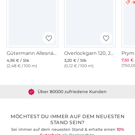
-
Gütermann Allesnäher (435) taubengrau
Overlockgarn 120, 2740 m, dunkel jeans
7,50 € 
4,95 € / Stk
3,20 € / Stk
(750,00
(2,48 € / 100 m)
(0,12 € / 100 m)
Über 1.8 Millionen Meter Stoff versandfertig
Über 80000 zufriedene Kunden
36 Jahre Erfahrung
MÖCHTEST DU IMMER AUF DEM NEUESTEN
STAND SEIN?
Sei immer auf dem neuesten Stand & erhalte einen
10%