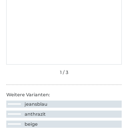
Weitere Varianten:
jeansblau
anthrazit
beige