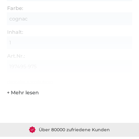
Farbe:
cognac
Inhalt:
1
Art.Nr.:
197495-975
Hersteller-Kontaktdaten
Über 1.8 Millionen Meter Stoff versandfertig
Über 80000 zufriedene Kunden