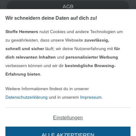
AGB
Wir schneidern deine Daten auf dich zu!
Datenschutz
Stoffe Hemmers
nutzt Cookies und andere Technologien um
Widerrufsrecht
zu gewährleisten, dass unsere Webseite
zuverlässig,
schnell und sicher
läuft; wir deine Nutzererfahrung mit
für
Kontakt
dich relevanten Inhalten
und
personalisierter Werbung
verbessern können und wir dir
bestmögliche Browsing-
Bestellung widerrufen
Erfahrung bieten
.
Weitere Informationen findest du in unserer
Finde mehr Inspiration
Datenschutzerklärung
und in unserem
Impressum
.
Einstellungen
ALLE AKZEPTIEREN