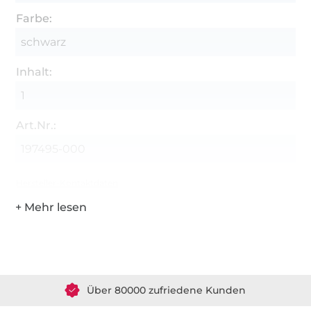
Farbe:
schwarz
Inhalt:
1
Art.Nr.:
197495-000
Hersteller-Kontaktdaten
Über 1.8 Millionen Meter Stoff versandfertig
Über 80000 zufriedene Kunden
36 Jahre Erfahrung