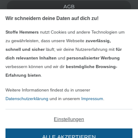
AGB
Wir schneidern deine Daten auf dich zu!
Datenschutz
Stoffe Hemmers
nutzt Cookies und andere Technologien um
Widerrufsrecht
zu gewährleisten, dass unsere Webseite
zuverlässig,
schnell und sicher
läuft; wir deine Nutzererfahrung mit
für
Kontakt
dich relevanten Inhalten
und
personalisierter Werbung
verbessern können und wir dir
bestmögliche Browsing-
Bestellung widerrufen
Erfahrung bieten
.
Weitere Informationen findest du in unserer
Finde mehr Inspiration
Datenschutzerklärung
und in unserem
Impressum
.
Einstellungen
ALLE AKZEPTIEREN