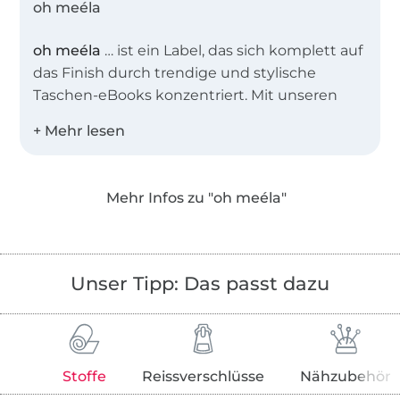
oh meéla
oh meéla
… ist ein Label, das sich komplett auf
das Finish durch trendige und stylische
Taschen-eBooks konzentriert. Mit unseren
zeitgemäßen Taschenschnitten möchten wir
dir ein Gefühl von Catwalk vermitteln. Nichts
ist schöner als das passende Accessoire zu
deinem perfekten Look.
Mehr Infos zu "oh meéla"
Wir setzen auf klare Linien, einfache
Konstruktionen und detaillierte Anleitungen
mit kleinen Tutorials, denen du leicht folgen
Unser Tipp: Das passt dazu
kannst.
Stoffe
Reissverschlüsse
Nähzubehör