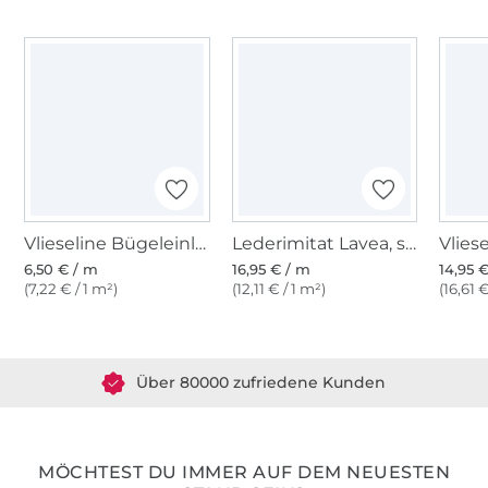
Vlieseline Bügeleinlage H250 - weiß
Lederimitat Lavea, silber
6,50 € / m
16,95 € / m
14,95 
(7,22 € / 1 m²)
(12,11 € / 1 m²)
(16,61 €
Über 1.8 Millionen Meter Stoff versandfertig
Über 80000 zufriedene Kunden
36 Jahre Erfahrung
MÖCHTEST DU IMMER AUF DEM NEUESTEN