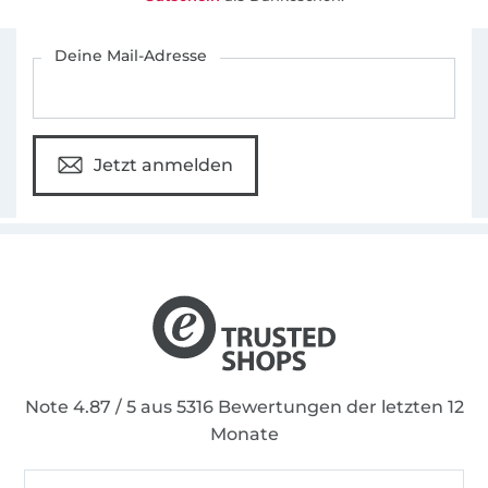
Materialverbrauch:
Für den Stoffe Hemmers Newsletter anmelden
Deine Mail-Adresse
Außenstoff / Außenteile inkl. alle Zubehörteile
aus einem Stoff/Außenstoff zzgl. optional
Verstärkung OHNE Tragegurt / Bei Motiv-
Stoffen verändert sich der Verbrauch: 65x140
Jetzt anmelden
cm
Innenstoff / Innenteile plus alle Zubehörteile
aus einem Stoff/Innenstoff zzgl. optional
Verstärkung / Bei Motiv-Stoffen verändert sich
der Verbrauch: 80x140 cm
Tragegurt Außenstoff zusätzlich: Max. 15 cm x
Wunschlänge cm
Note 4.87 / 5 aus 5316 Bewertungen der letzten 12
Alle Rechte an diesem Schnittmuster liegen bei
Monate
Michaela Schäfer*oh meéla. Für etwaige Fehler in
der Anleitung wird keine Haftung übernommen.