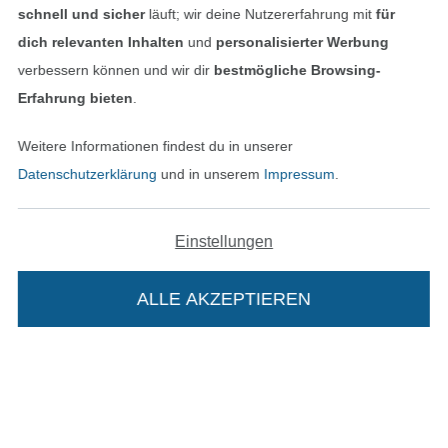
schnell und sicher
läuft; wir deine Nutzererfahrung mit
für
dich relevanten Inhalten
und
personalisierter Werbung
verbessern können und wir dir
bestmögliche Browsing-
Erfahrung bieten
.
Unsere Versandpartner
Weitere Informationen findest du in unserer
Datenschutzerklärung
und in unserem
Impressum
.
Einstellungen
In den deutschen Shop wechseln (aktuell gewählt
ALLE AKZEPTIEREN
In deinen Warenkorb
Impressum
AGB
Datenschutz