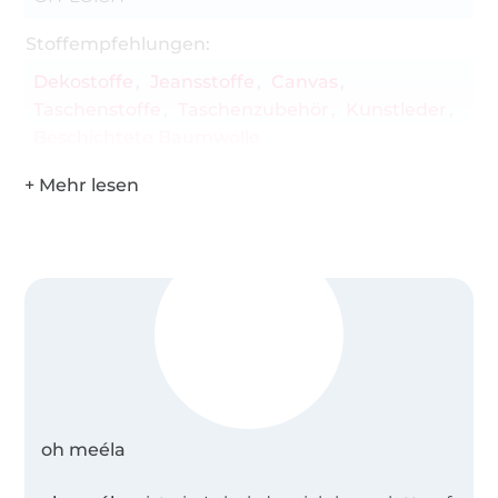
Ausführliche Bildanleitung mit Schritt für
Schritt-Erklärung
Stoffempfehlungen:
Verschiedene Teilungen
Dekostoffe
Jeansstoffe
Canvas
Verschiedene Schließungsmöglichkeiten
Taschenstoffe
Taschenzubehör
Kunstleder
Beschichtete Baumwolle
Verschiedene Tragegurt-Varianten
Kleiner Workshop: Kordel, Paspel, Tragegurt
verlängern
Kurz-Tutorial: Bodenlose ohLouisa nähen +
Kurz-Tutorial: ohLouisa schmaler gestalten
Materialliste:
Außenstoff: Kunstleder, Canvas, Oilskin light,
beschichtete Baumwolle, Webware,
Outdoorstoffe, Jeans, Cord, Steppstoffe, etc.
oh meéla
Innenstoff: Canvas, Webware