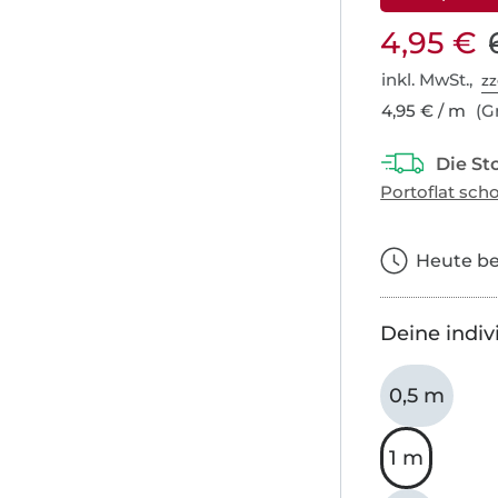
4,95 €
inkl. MwSt.,
zz
4,95 € / m
(Gr
Heute bes
Deine indiv
0,5 m
1 m