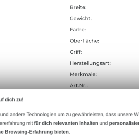
Breite:
Gewicht:
Farbe:
Oberfläche:
Griff:
Herstellungsart:
Merkmale:
Art.Nr.:
Hersteller-Kontaktdaten
f dich zu!
 und andere Technologien um zu gewährleisten, dass unsere 
zererfahrung mit
für dich relevanten Inhalten
und
personalisi
e Browsing-Erfahrung bieten
.
Unser Tipp: Das passt dazu