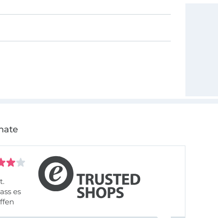
nate
t.
ass es
offen
gestreift