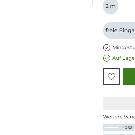
2 m
freie Eing
Mindestb
Auf Lage
Weitere Vari
rosa