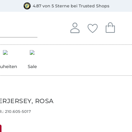
orkasse
4.87 von 5 Sterne bei Trusted Shops
In deinem Konto anmelden o
Du hast keine Artike
Du hast kein
Anmelden
Deine Favorite
Dein W
uheiten
Sale
ERJERSEY, ROSA
.:
210.605-5017