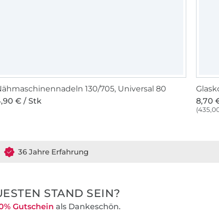
ähmaschinennadeln 130/705, Universal 80
Glask
,90 € / Stk
8,70 €
(435,00
36 Jahre Erfahrung
ESTEN STAND SEIN?
0% Gutschein
als Dankeschön.