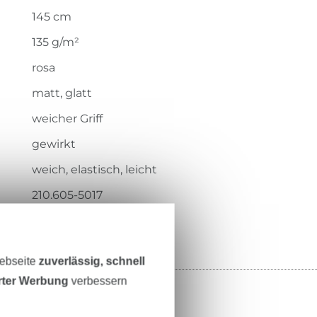
145 cm
135 g/m²
rosa
matt, glatt
weicher Griff
gewirkt
weich, elastisch, leicht
210.605-5017
Webseite
zuverlässig, schnell
erter Werbung
verbessern