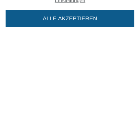
Einstellungen
Impressum
ALLE AKZEPTIEREN
AGB
In deinen Warenkorb
Datenschutz
Widerrufsrecht
Kontakt
Bestellung widerrufen
Finde mehr Inspiration