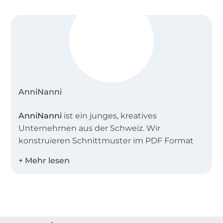
AnniNanni
AnniNanni
ist ein junges, kreatives
Unternehmen aus der Schweiz. Wir
konstruieren Schnittmuster im PDF Format
und als Papierschnittmuster für
Fortgeschrittene und Nähanfänger. Jedes
Schnittmuster hat dazu eine umfangreiche
Fotoanleitung, die jeden Schritt beschreibt
Über 1.8 Millionen Meter Stoff versandfertig
und mit vielen Tipps bestückt ist.
Über 80000 zufriedene Kunden