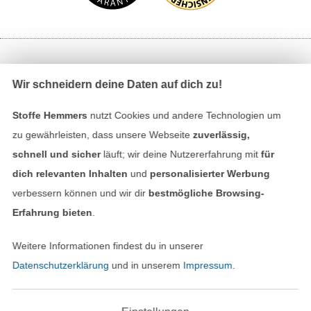
Bezahlen mit
Wir schneidern deine Daten auf dich zu!
Stoffe Hemmers
nutzt Cookies und andere Technologien um
zu gewährleisten, dass unsere Webseite
zuverlässig,
schnell und sicher
läuft; wir deine Nutzererfahrung mit
für
dich relevanten Inhalten
und
personalisierter Werbung
verbessern können und wir dir
bestmögliche Browsing-
Unsere Versandpartner
Erfahrung bieten
.
Weitere Informationen findest du in unserer
Datenschutzerklärung
und in unserem
Impressum
.
In den deutschen Shop wechseln (aktuell gewählt