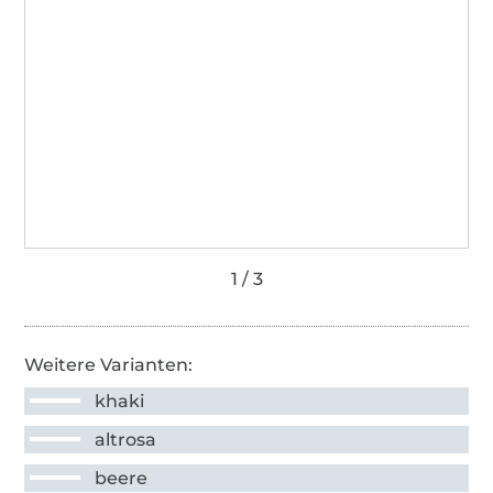
Weitere Varianten:
khaki
altrosa
beere