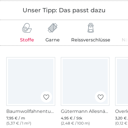
Unser Tipp: Das passt dazu
Stoffe
Garne
Reissverschlüsse
Nä
Baumwollfahnentuch, moosgrün
Gütermann Allesnäher (269) oliv
7,95 € / m
4,95 € / Stk
3,20 € 
(5,37 € / 1 m²)
(2,48 € / 100 m)
(0,12 €