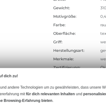
Gewicht:
31
Motivgröße:
0,
Farbe:
ra
Oberfläche:
tex
Griff:
wei
Herstellungsart:
ge
Merkmale:
wei
Zertifizierung:
Ök
Testinstitut:
Ce
f dich zu!
Zertifikatsnummer:
19
 und andere Technologien um zu gewährleisten, dass unsere 
Art.Nr.:
20
zererfahrung mit
für dich relevanten Inhalten
und
personalisi
e Browsing-Erfahrung bieten
.
Hersteller-Kontaktdaten