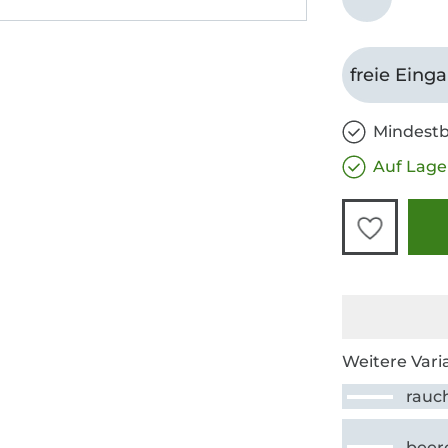
freie Eing
Mindestb
Auf Lage
Weitere Vari
rauc
beer