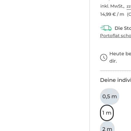
inkl. MwSt.,
zz
14,99 € / m
(G
Heute bes
dir.
Deine indiv
0,5 m
1 m
2 m