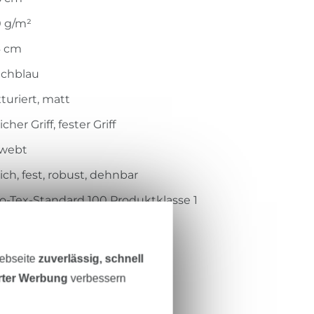
0 g/m²
4 cm
uchblau
turiert, matt
cher Griff, fester Griff
webt
ch, fest, robust, dehnbar
o-Tex-Standard 100 Produktklasse 1
ntexbel
09104
Webseite
zuverlässig, schnell
501-006
erter Werbung
verbessern