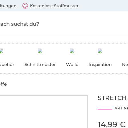
Zum Hauptinhalt springen
Weiter zur Suche
)
Visa, Mastercard, PayPal, Giropay, Kauf auf Rechnung, V
eitungen
Kostenlose Stoffmuster
ubehör
Schnittmuster
Wolle
Inspiration
Ne
ffe
STRETCH
ART.NR
1909104
Centexbel
14,99 €