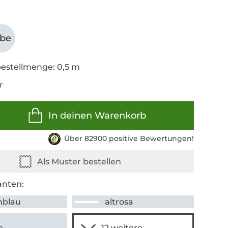
abe
estellmenge: 0,5 m
r
In deinen Warenkorb
Über 82900 positive Bewertungen!
anten:
hblau
altrosa
e