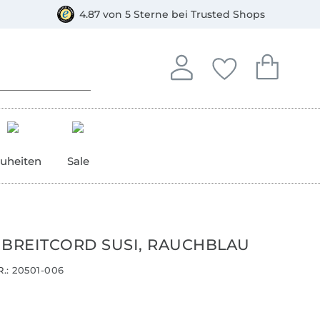
orkasse
4.87 von 5 Sterne bei Trusted Shops
In deinem Konto anmelden o
Du hast keine Artike
Du hast kein
Anmelden
Deine Favorite
Dein W
uheiten
Sale
 BREITCORD SUSI, RAUCHBLAU
.:
20501-006