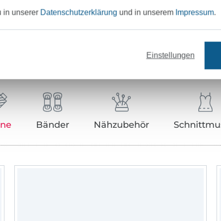
u in unserer
Datenschutzerklärung
und in unserem
Impressum
.
Unser Tipp: Das passt dazu
Einstellungen
rne
Bänder
Nähzubehör
Schnittmu