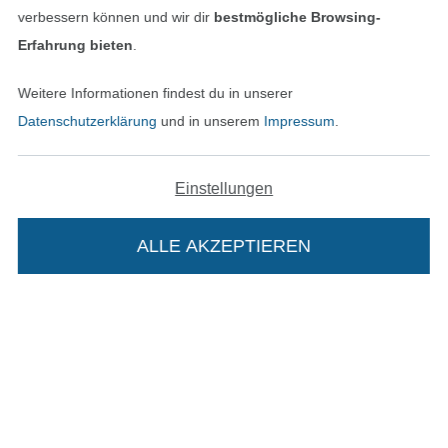
verbessern können und wir dir
bestmögliche Browsing-
Erfahrung bieten
.
Bezahlen mit
Weitere Informationen findest du in unserer
Datenschutzerklärung
und in unserem
Impressum
.
Einstellungen
Unsere Versandpartner
ALLE AKZEPTIEREN
In den deutschen Shop wechseln (aktuell gewählt
Die Stoffe Hemmers Portoflat:
Impressum
Beschreibung: