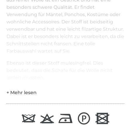
besonders schwere Qualität. Er findet
Verwendung für Mäntel, Ponchos, Kostüme oder
wohnliche Accessoires. Der Stoff ist beidseitig
verwendbar und hat eine leicht filzartige Struktur.
Dabei ist er besonders leicht zu verarbeiten, da die
Schnittstellen nicht fransen. Eine tolle
Farbauswahl wartet auf Sie.
Ebenso ist dieser Stoff mulesingfrei. Dies
bedeutet, dass die Schafe für die Wolle nicht
leiden mussten.