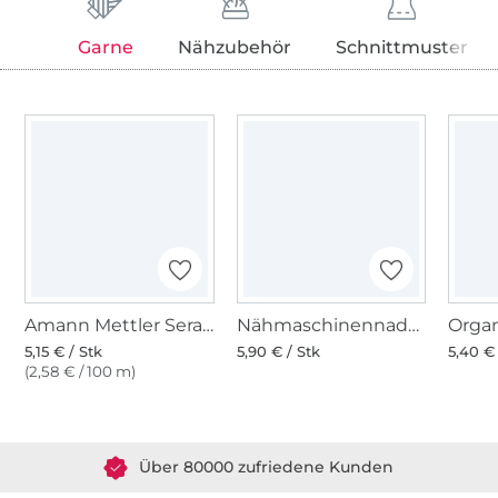
Garne
Nähzubehör
Schnittmuster
Amann Mettler Seracycle Nähgarn 120, altgrün
Nähmaschinennadeln 130/705, Jersey 70-90
5,15 € / Stk
5,90 € / Stk
5,40 € 
(2,58 € / 100 m)
Über 1.8 Millionen Meter Stoff versandfertig
Über 80000 zufriedene Kunden