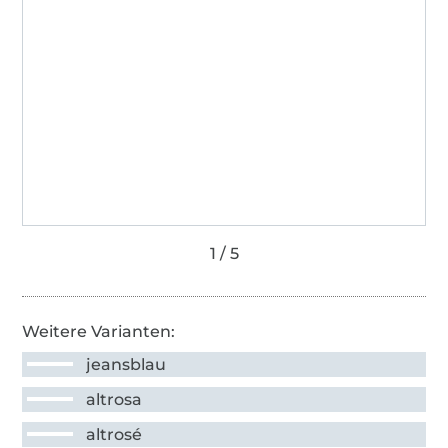
Weitere Varianten:
jeansblau
altrosa
altrosé