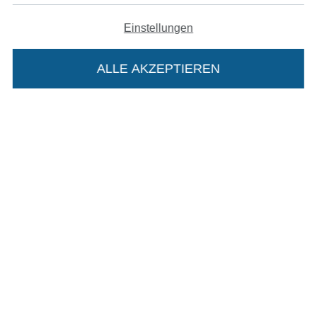
Einstellungen
Unsere Versandpartner
ALLE AKZEPTIEREN
In den deutschen Shop wechseln (aktuell gewählt
Die Stoffe Hemmers Portoflat:
Impressum
Beschreibung:
AGB
Beim Kauf der Portoflat bekommst du sechs
Monate versandkostenfreie Lieferung ab einem
Datenschutz
Bestellwert von 15€. Sie ist nicht als Gast
Widerrufsrecht
bestellbar und hat eine Mindestlaufzeit von 6
Monaten, danach läuft sie automatisch aus.