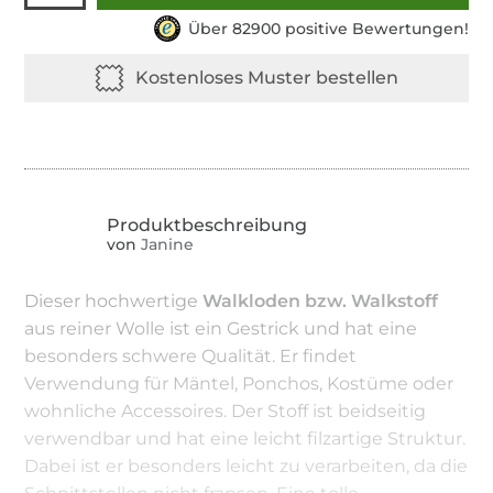
Über 82900 positive Bewertungen!
von
Janine
Dieser hochwertige
Walkloden bzw. Walkstoff
aus reiner Wolle ist ein Gestrick und hat eine
besonders schwere Qualität. Er findet
Verwendung für Mäntel, Ponchos, Kostüme oder
wohnliche Accessoires. Der Stoff ist beidseitig
verwendbar und hat eine leicht filzartige Struktur.
Dabei ist er besonders leicht zu verarbeiten, da die