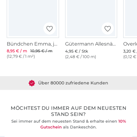
Bündchen Emma, jeansblau
Gütermann Allesnäher (435) taubengrau
8,95 € / m
10,95 € / m
4,95 € / Stk
3,20 € 
(12,79 € / 1 m²)
(2,48 € / 100 m)
(0,12 €
Über 1.8 Millionen Meter Stoff versandfertig
Über 80000 zufriedene Kunden
36 Jahre Erfahrung
MÖCHTEST DU IMMER AUF DEM NEUESTEN
STAND SEIN?
Sei immer auf dem neuesten Stand & erhalte einen
10%
Gutschein
als Dankeschön.