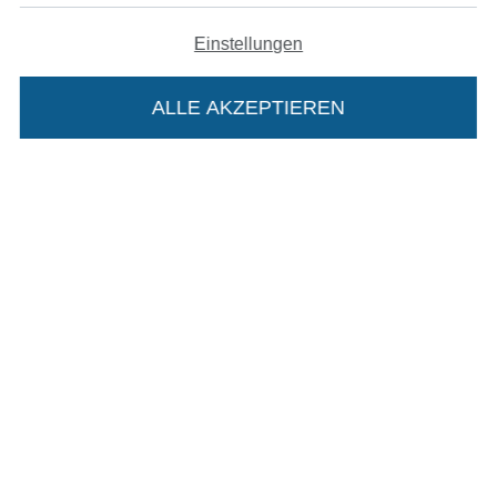
Einstellungen
Unsere Versandpartner
ALLE AKZEPTIEREN
In den deutschen Shop wechseln (aktuell gewählt
Die Stoffe Hemmers Portoflat:
Impressum
Beschreibung:
AGB
Beim Kauf der Portoflat bekommst du sechs
Monate versandkostenfreie Lieferung ab einem
Datenschutz
Bestellwert von 15€. Sie ist nicht als Gast
Widerrufsrecht
bestellbar und hat eine Mindestlaufzeit von 6
Monaten, danach läuft sie automatisch aus.