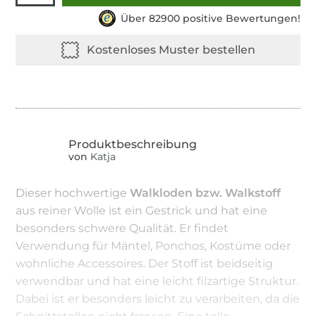
Über 82900 positive Bewertungen!
von
Katja
Dieser hochwertige
Walkloden bzw. Walkstoff
aus reiner Wolle ist ein Gestrick und hat eine
besonders schwere Qualität. Er findet
Verwendung für Mäntel, Ponchos, Kostüme oder
wohnliche Accessoires. Der Stoff ist beidseitig
verwendbar und hat eine leicht filzartige Struktur.
Dabei ist er besonders leicht zu verarbeiten, da die