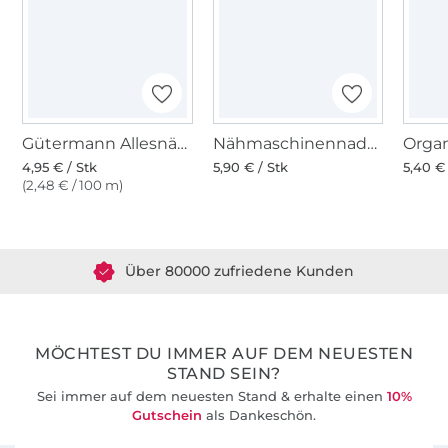
Gütermann Allesnäher (870) dunkelpetrol
Nähmaschinennadeln 130/705, Jersey 70-90
4,95 € / Stk
5,90 € / Stk
5,40 € 
(2,48 € / 100 m)
Über 1.8 Millionen Meter Stoff versandfertig
Über 80000 zufriedene Kunden
36 Jahre Erfahrung
MÖCHTEST DU IMMER AUF DEM NEUESTEN
STAND SEIN?
Sei immer auf dem neuesten Stand & erhalte einen
10%
Gutschein
als Dankeschön.