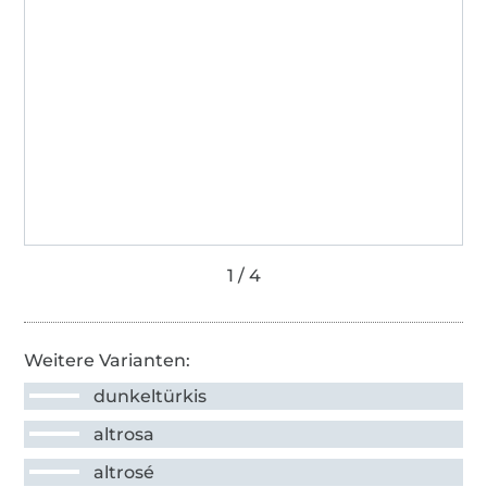
Weitere Varianten:
dunkeltürkis
altrosa
altrosé