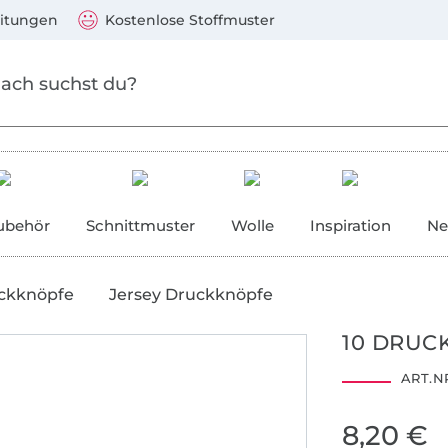
Zum Hauptinhalt springen
Weiter zur Suche
)
Visa, Mastercard, PayPal, Giropay, Kauf auf Rechnung, V
eitungen
Kostenlose Stoffmuster
ubehör
Schnittmuster
Wolle
Inspiration
Ne
ckknöpfe
Jersey Druckknöpfe
10 DRUCK
ART.NR
8,20 €