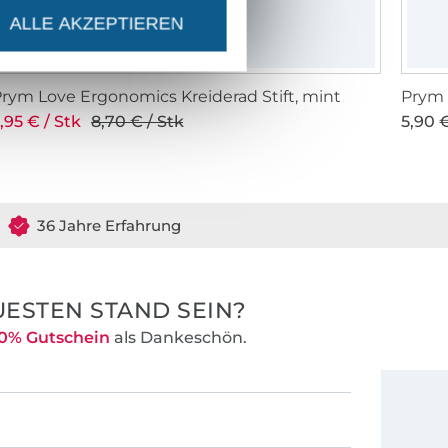
ALLE AKZEPTIEREN
rym Love Ergonomics Kreiderad Stift, mint
Prym 
,95 € / Stk
8,70 € / Stk
5,90 €
36 Jahre Erfahrung
ESTEN STAND SEIN?
0% Gutschein
als Dankeschön.