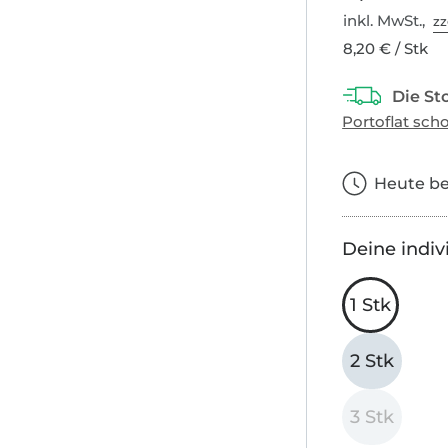
inkl. MwSt.,
zz
8,20 € / Stk
Heute bes
Deine indiv
1 Stk
2 Stk
3 Stk