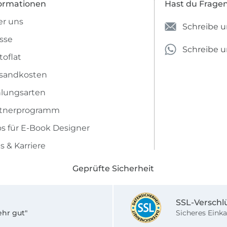
ormationen
Hast du Frage
r uns
Schreibe u
sse
Schreibe 
toflat
sandkosten
lungsarten
rtnerprogramm
os für E-Book Designer
s & Karriere
Geprüfte Sicherheit
SSL-Verschl
ehr gut"
Sicheres Einka