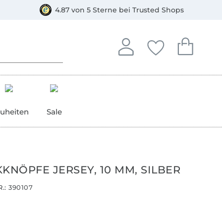
orkasse
4.87 von 5 Sterne bei Trusted Shops
In deinem Konto anmelden o
Du hast keine Artike
Du hast kein
Anmelden
Deine Favorite
Dein W
uheiten
Sale
KNÖPFE JERSEY, 10 MM, SILBER
.:
390107