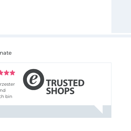
onate
rzester
ch bin