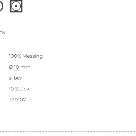
ick
100% Messing
Ø 10 mm
silber
10 Stück
390107