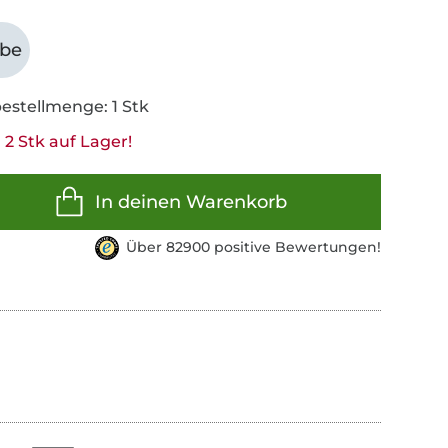
abe
estellmenge: 1 Stk
2 Stk auf Lager!
In deinen Warenkorb
Über 82900 positive Bewertungen!