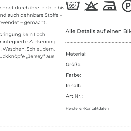
hnet durch ihre leichte bis
 und auch dehnbare Stoffe –
verwendet – gemacht.
Alle Details auf einen Bl
Anbringung kein Loch
 integrierte Zackenring
rd. Waschen, Schleudern,
Material:
ruckknöpfe „Jersey“ aus
Größe:
Farbe:
Inhalt:
Art.Nr.:
Hersteller-Kontaktdaten