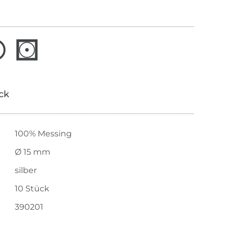
ick
100% Messing
Ø 15 mm
silber
10 Stück
390201