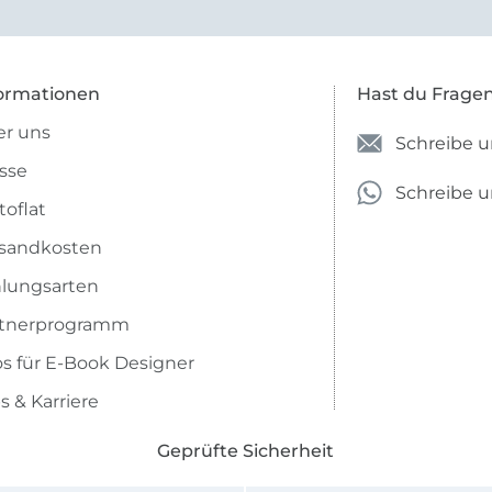
anzugeben. Mir ist es passie
ich nicht genug über die ...
ormationen
Hast du Frage
r uns
Schreibe u
sse
Schreibe 
toflat
sandkosten
lungsarten
rtnerprogramm
os für E-Book Designer
s & Karriere
Geprüfte Sicherheit