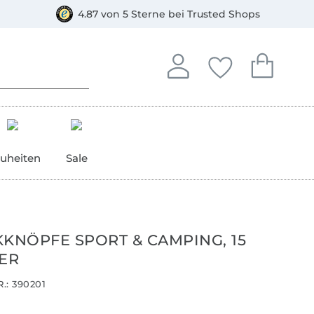
orkasse
4.87 von 5 Sterne bei Trusted Shops
In deinem Konto anmelden o
Du hast keine Artike
Du hast kein
Anmelden
Deine Favorite
Dein W
uheiten
Sale
KKNÖPFE SPORT & CAMPING, 15
BER
.:
390201