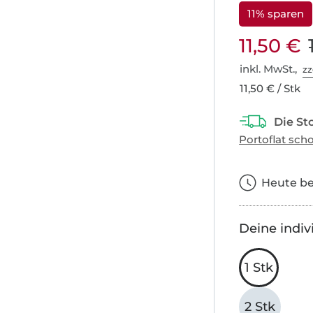
11% sparen
11,50 €
inkl. MwSt.,
zz
11,50 € / Stk
Heute bes
Deine indiv
1 Stk
2 Stk