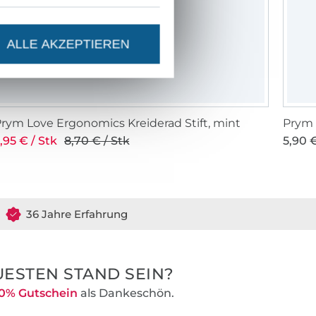
ALLE AKZEPTIEREN
rym Love Ergonomics Kreiderad Stift, mint
Prym 
,95 € / Stk
8,70 € / Stk
5,90 €
36 Jahre Erfahrung
ESTEN STAND SEIN?
0% Gutschein
als Dankeschön.