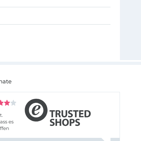
nate
t.
ass es
offen
gestreift