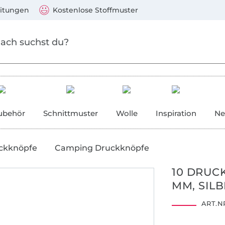
Zum Hauptinhalt springen
Weiter zur Suche
)
Visa, Mastercard, PayPal, Giropay, Kauf auf Rechnung, V
eitungen
Kostenlose Stoffmuster
ubehör
Schnittmuster
Wolle
Inspiration
Ne
ckknöpfe
Camping Druckknöpfe
10 DRUC
MM, SIL
ART.NR