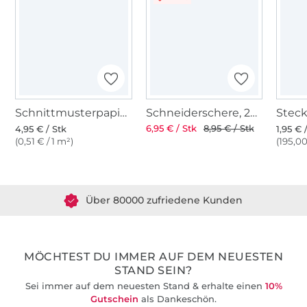
Schnittmusterpapier, 98cm
Schneiderschere, 25 cm
6,95 € / Stk
8,95 € / Stk
4,95 € / Stk
1,95 € 
(0,51 € / 1 m²)
(195,00
Über 1.8 Millionen Meter Stoff versandfertig
Über 80000 zufriedene Kunden
36 Jahre Erfahrung
MÖCHTEST DU IMMER AUF DEM NEUESTEN
STAND SEIN?
Sei immer auf dem neuesten Stand & erhalte einen
10%
Gutschein
als Dankeschön.