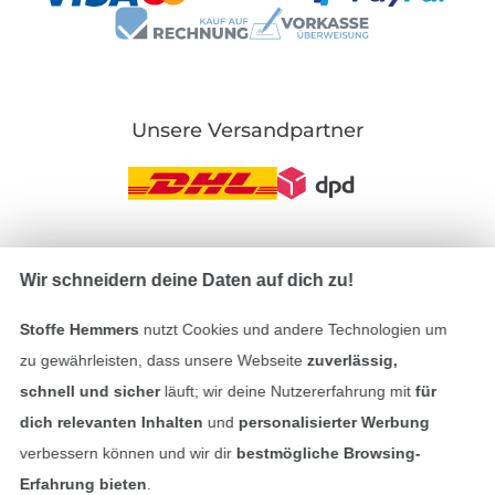
Unsere Versandpartner
In den deutschen Shop wechseln (aktuell gewählt
Wir schneidern deine Daten auf dich zu!
Impressum
Stoffe Hemmers
nutzt Cookies und andere Technologien um
zu gewährleisten, dass unsere Webseite
zuverlässig,
AGB
schnell und sicher
läuft; wir deine Nutzererfahrung mit
für
dich relevanten Inhalten
und
personalisierter Werbung
Datenschutz
verbessern können und wir dir
bestmögliche Browsing-
Erfahrung bieten
.
Widerrufsrecht