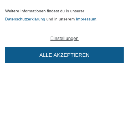
Weitere Informationen findest du in unserer
Kontakt
Datenschutzerklärung
und in unserem
Impressum
.
Bestellung widerrufen
Einstellungen
Finde mehr Inspiration
ALLE AKZEPTIEREN
Die Stoffe Hemmers Portoflat:
Beschreibung:
Beim Kauf der Portoflat bekommst du sechs
In den niederländischen Sh
In den französisch
Nederlands
Français