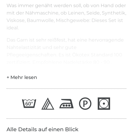
Was immer genäht werden soll, ob von Hand oder
mit der Nähmaschine, ob Leinen, Seide, Synthetik,
Viskose, Baumwolle, Mischgewebe: Dieses Set ist
ideal.
Das Garn ist sehr reißfest, hat eine hervorragende
Nahtelastizität und sehr gute
Pflegeeigenschaften. Es ist Ökotex Standard 100
zertifiziert. Empfohlene Nadelstärke 80 - 90 .
Alle Details auf einen Blick