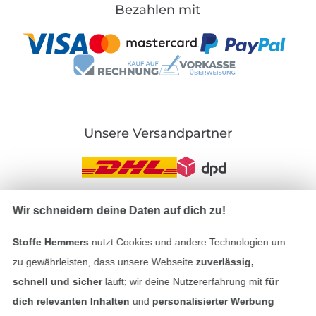
Bezahlen mit
Unsere Versandpartner
Wir schneidern deine Daten auf dich zu!
In den deutschen Shop wechseln (aktuell gewählt
Stoffe Hemmers
nutzt Cookies und andere Technologien um
Impressum
zu gewährleisten, dass unsere Webseite
zuverlässig,
schnell und sicher
läuft; wir deine Nutzererfahrung mit
für
AGB
dich relevanten Inhalten
und
personalisierter Werbung