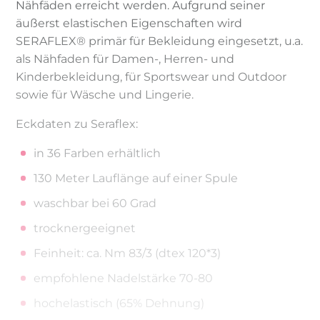
Nähfäden erreicht werden. Aufgrund seiner
äußerst elastischen Eigenschaften wird
SERAFLEX® primär für Bekleidung eingesetzt, u.a.
als Nähfaden für Damen-, Herren- und
Kinderbekleidung, für Sportswear und Outdoor
sowie für Wäsche und Lingerie.
Eckdaten zu Seraflex:
in 36 Farben erhältlich
130 Meter Lauflänge auf einer Spule
waschbar bei 60 Grad
trocknergeeignet
Feinheit: ca. Nm 83/3 (dtex 120*3)
empfohlene Nadelstärke 70-80
hochelastisch (65% Dehnung)