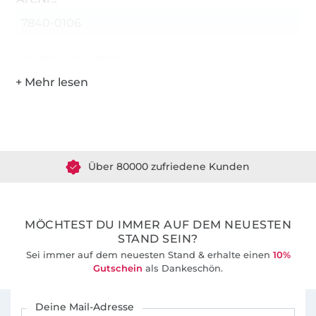
7840-0106
Hersteller-Kontaktdaten
Über 1.8 Millionen Meter Stoff versandfertig
Über 80000 zufriedene Kunden
36 Jahre Erfahrung
MÖCHTEST DU IMMER AUF DEM NEUESTEN
STAND SEIN?
Sei immer auf dem neuesten Stand & erhalte einen
10%
Gutschein
als Dankeschön.
Für den Stoffe Hemmers Newsletter anmelden
Deine Mail-Adresse