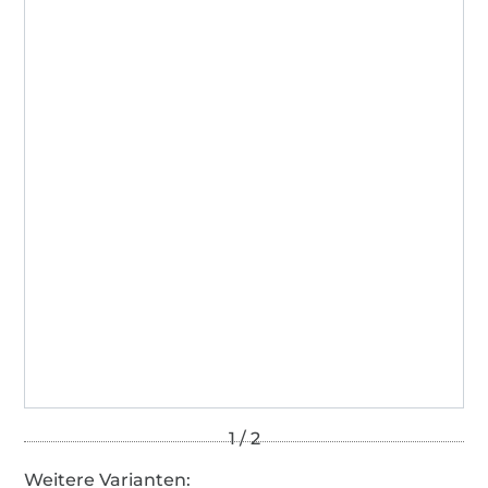
Hohenstein HTTI
13.HSI.33314
Weitere Varianten: