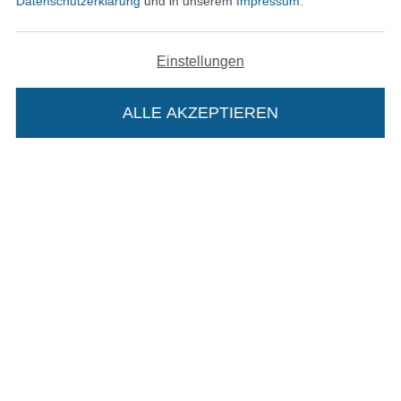
Datenschutzerklärung
und in unserem
Impressum
.
Bezahlen mit
Einstellungen
ALLE AKZEPTIEREN
Unsere Versandpartner
Die Stoffe Hemmers Portoflat:
Beschreibung:
In den deutschen Shop wechseln (aktuell gewählt
Beim Kauf der Portoflat bekommst du sechs
Monate versandkostenfreie Lieferung ab einem
Impressum
Bestellwert von 15€. Sie ist nicht als Gast