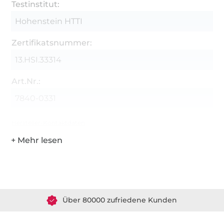
Testinstitut:
Hohenstein HTTI
Zertifikatsnummer:
13.HSI.33314
Art.Nr.:
7840-0331
Hersteller-Kontaktdaten
Über 1.8 Millionen Meter Stoff versandfertig
Über 80000 zufriedene Kunden
36 Jahre Erfahrung