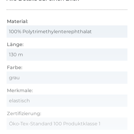
viel wie nötig, so wenig wie möglich“ d.h.
möglichst lose
Material:
Auch die Unterfadenspule sollte mit möglichst
100% Polytrimethylenterephthalat
geringer Fadenspannung bewickelt werden,
um ein vorheriges Ausdehnen des Fadens zu
Länge:
vermeiden
130 m
Farbe:
grau
Merkmale:
elastisch
Zertifizierung:
Öko-Tex-Standard 100 Produktklasse 1