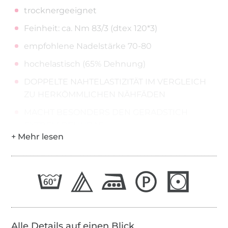
trocknergeeignet
Feinheit: ca. Nm 83/3 (dtex 120*3)
empfohlene Nadelstärke 70-80
hochelastisch (65% Dehnung)
DOPPELTE NAHTELASTIZITÄT IM VERGLEICH
ZU HERKÖMMLICHEN NÄHFÄDEN
MACHT BESONDERS DEN GERADSTICH
EXTREM DEHNBAR
ideal zum Nähen, Quilten, Sticken und
Overlocken
Anwendungshinweise:
SERAFLEX® sollte sowohl als Nadel- als auch
als Spulenfaden eingesetzt werden
Alle Details auf einen Blick
Einstellung der Fadenspannung gemäß „so