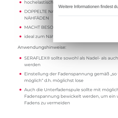
hochelastisch (65% Dehnung)
Weitere Informationen findest d
DOPPELTE NAHTELASTIZITÄT IM VERGLEI
NÄHFÄDEN
MACHT BESONDERS DEN GERADSTICH EX
ideal zum Nähen, Quilten, Sticken und Over
Anwendungshinweise:
SERAFLEX® sollte sowohl als Nadel- als auch
werden
Einstellung der Fadenspannung gemäß „so vi
möglich“ d.h. möglichst lose
Auch die Unterfadenspule sollte mit möglic
Fadenspannung bewickelt werden, um ein 
Fadens zu vermeiden