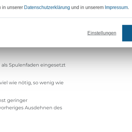
u in unserer
Datenschutzerklärung
und in unserem
Impressum
.
CH ZU HERKÖMMLICHEN
TREM DEHNBAR
Einstellungen
locken
 als Spulenfaden eingesetzt
el wie nötig, so wenig wie
hst geringer
vorheriges Ausdehnen des