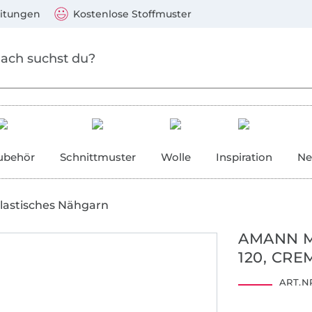
Zum Hauptinhalt springen
Weiter zur Suche
)
Visa, Mastercard, PayPal, Giropay, Kauf auf Rechnung, V
eitungen
Kostenlose Stoffmuster
ubehör
Schnittmuster
Wolle
Inspiration
Ne
lastisches Nähgarn
AMANN M
120, CRE
Hohenstein HTTI
13.HSI.33314
ART.NR