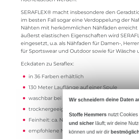
SERAFLEX® macht insbesondere den Geradstic
im besten Fall sogar eine Verdoppelung der Naht
Nähten mit herkömmlichen Nähfäden erreicht 
äußerst elastischen Eigenschaften wird SERAF
eingesetzt, u.a. als Nähfaden für Damen-, Herr
für Sportswear und Outdoor sowie für Wäsche u
Eckdaten zu Seraflex:
in 36 Farben erhältlich
130 Meter Lauflänge auf einer Spule
waschbar bei 60 Grad
Wir schneidern deine Daten au
trocknergeeignet
Stoffe Hemmers
nutzt Cookies
Feinheit: ca. Nm 83/3 (dtex 120*3)
und sicher
läuft; wir deine Nut
empfohlene Nadelstärke 70-80
können und wir dir
bestmöglich