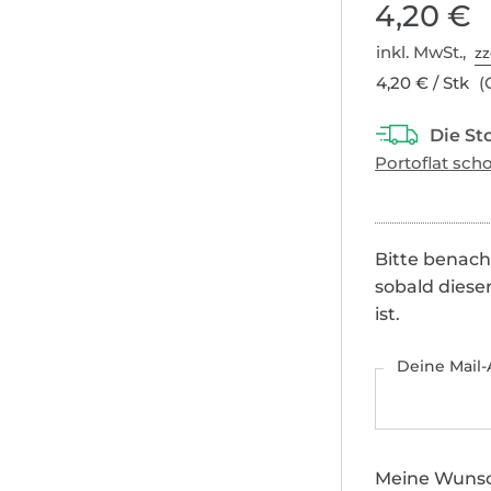
4,20 €
inkl. MwSt.,
zz
4,20 € / Stk
(
Bitte benach
sobald diese
ist.
Deine Mail-
Meine Wuns