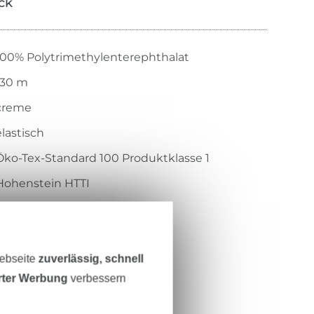
ick
100% Polytrimethylenterephthalat
130 m
creme
elastisch
Öko-Tex-Standard 100 Produktklasse 1
Hohenstein HTTI
13.HSI.33314
7840-0778
Webseite
zuverlässig, schnell
erter Werbung
verbessern