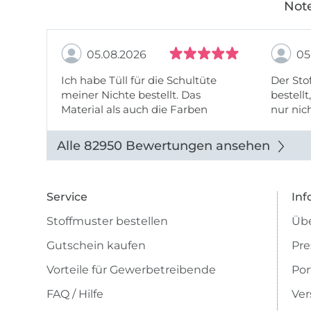
Note
05.08.2026
05
Ich habe Tüll für die Schultüte
Der Stof
meiner Nichte bestellt. Das
bestellt
Material als auch die Farben
nur nic
entsprechen der Beschreibung u
getopp
Abbildung u sieht toll aus. Die
Alle 82950 Bewertungen ansehen
Lieferung erfolgte zügig u auch
das Pre ...
Service
Inf
Stoffmuster bestellen
Übe
Gutschein kaufen
Pre
Vorteile für Gewerbetreibende
Por
FAQ / Hilfe
Ver