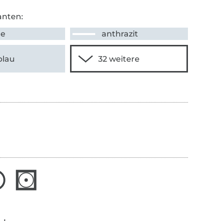
anten:
me
anthrazit
blau