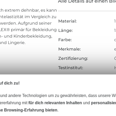
Alle Details auf einen Bl
h extrem dehnbar, es kann
elastizität im Vergleich zu
Material:
werden. Aufgrund seiner
LEX® primär für Bekleidung
Länge:
en- und Kinderbekleidung,
Farbe:
nd Lingerie.
Merkmale:
Zertifizierung:
Testinstitut:
Zertifikatsnummer:
f dich zu!
Art.Nr.:
 und andere Technologien um zu gewährleisten, dass unsere 
Hersteller-Kontaktdaten
zererfahrung mit
für dich relevanten Inhalten
und
personalisi
e Browsing-Erfahrung bieten
.