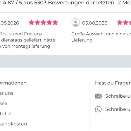
 4.87 / 5 aus 5303 Bewertungen der letzten 12 M
.08.2026
05.08.2026
f ist super! Freitags
Große Auswahl und eine sc
, dienstags geliefert, hätte
Lieferung.
h von Montagslieferung
t werden können.
ormationen
Hast du Frage
r uns
Schreibe u
sse
Schreibe 
toflat
sandkosten