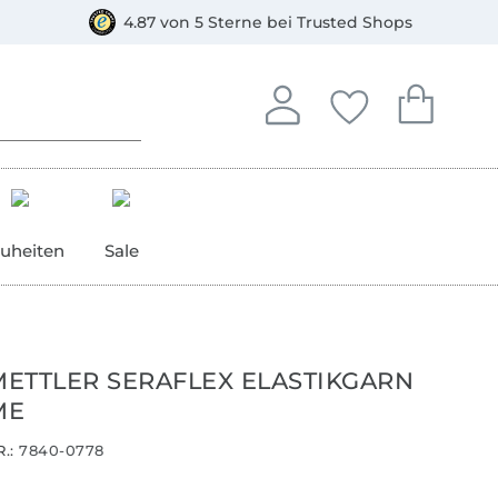
orkasse
4.87 von 5 Sterne bei Trusted Shops
In deinem Konto anmelden o
Du hast keine Artike
Du hast kein
Anmelden
Deine Favorite
Dein W
uheiten
Sale
ETTLER SERAFLEX ELASTIKGARN
ME
.:
7840-0778