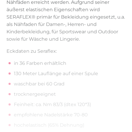
Nähfäden erreicht werden. Aufgrund seiner
äußerst elastischen Eigenschaften wird
SERAFLEX® primär für Bekleidung eingesetzt, u.a.
als Nähfaden für Damen-, Herren- und
Kinderbekleidung, für Sportswear und Outdoor
sowie für Wäsche und Lingerie.
Eckdaten zu Seraflex:
in 36 Farben erhältlich
130 Meter Lauflänge auf einer Spule
waschbar bei 60 Grad
trocknergeeignet
Feinheit: ca. Nm 83/3 (dtex 120*3)
empfohlene Nadelstärke 70-80
hochelastisch (65% Dehnung)