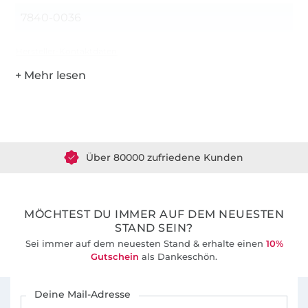
7840-0036
Hersteller-Kontaktdaten
Über 1.8 Millionen Meter Stoff versandfertig
Über 80000 zufriedene Kunden
36 Jahre Erfahrung
MÖCHTEST DU IMMER AUF DEM NEUESTEN
STAND SEIN?
Sei immer auf dem neuesten Stand & erhalte einen
10%
Gutschein
als Dankeschön.
Für den Stoffe Hemmers Newsletter anmelden
Deine Mail-Adresse