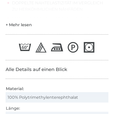
DOPPELTE NAHTELASTIZITÄT IM VERGLEICH
ZU HERKÖMMLICHEN NÄHFÄDEN
MACHT BESONDERS DEN GERADSTICH
EXTREM DEHNBAR
ideal zum Nähen, Quilten, Sticken und
Overlocken
Anwendungshinweise:
SERAFLEX® sollte sowohl als Nadel- als auch
als Spulenfaden eingesetzt werden
Alle Details auf einen Blick
Einstellung der Fadenspannung gemäß „so
viel wie nötig, so wenig wie möglich“ d.h.
möglichst lose
Material:
100% Polytrimethylenterephthalat
Auch die Unterfadenspule sollte mit möglichst
geringer Fadenspannung bewickelt werden,
Länge:
um ein vorheriges Ausdehnen des Fadens zu