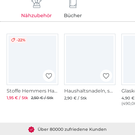
Nähzubehör
Bücher
-22%
Stoffe Hemmers Handmaß 20 cm
Haushaltsnadeln, sortiert, 12 Stk
1,95 € / Stk
2,50 € / Stk
2,90 € / Stk
4,90 €
(490,00
Über 1.8 Millionen Meter Stoff versandfertig
Über 80000 zufriedene Kunden