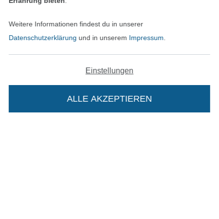
Erfahrung bieten
.
Weitere Informationen findest du in unserer
Datenschutzerklärung
und in unserem
Impressum
.
In den deutschen Shop wechseln (aktuell gewählt
Einstellungen
Impressum
ALLE AKZEPTIEREN
AGB
Datenschutz
Widerrufsrecht
Die Stoffe Hemmers Portoflat:
Kontakt
Beschreibung:
Bestellung widerrufen