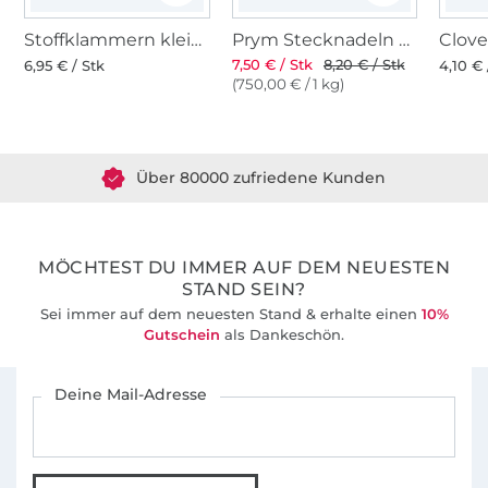
Stoffklammern klein 20 Stk., bunt
Prym Stecknadeln mit Griff
7,50 € / Stk
8,20 € / Stk
6,95 € / Stk
4,10 € 
(750,00 € / 1 kg)
Über 1.8 Millionen Meter Stoff versandfertig
Über 80000 zufriedene Kunden
36 Jahre Erfahrung
MÖCHTEST DU IMMER AUF DEM NEUESTEN
STAND SEIN?
Sei immer auf dem neuesten Stand & erhalte einen
10%
Gutschein
als Dankeschön.
Für den Stoffe Hemmers Newsletter anmelden
Deine Mail-Adresse