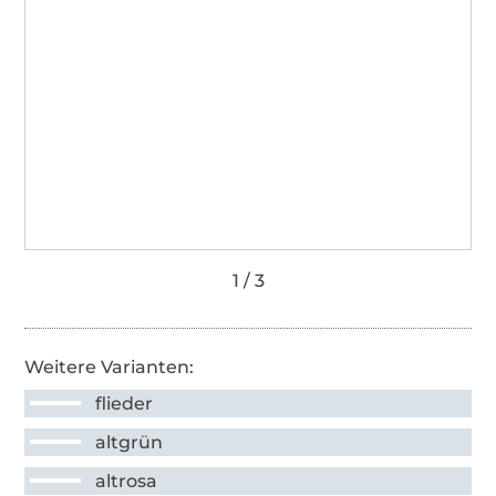
Weitere Varianten:
flieder
altgrün
altrosa